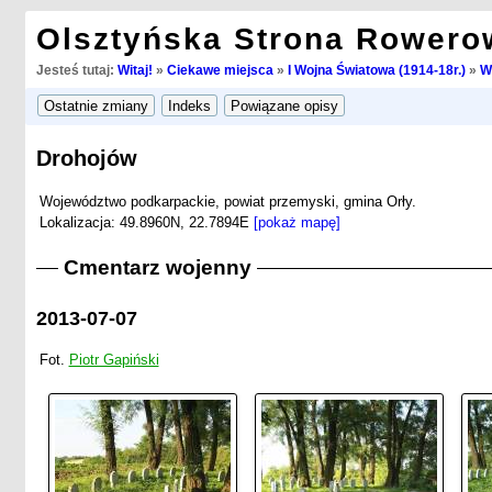
Olsztyńska Strona Rowero
Jesteś tutaj:
Witaj!
»
Ciekawe miejsca
»
I Wojna Światowa (1914-18r.)
»
W
Drohojów
Województwo podkarpackie, powiat przemyski, gmina Orły.
Lokalizacja: 49.8960N, 22.7894E
[pokaż mapę]
Cmentarz wojenny
2013-07-07
Fot.
Piotr Gapiński