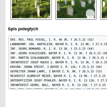
Spis poległych
ERS. RES. PAUL FUSSEL, I. R. 46 3K, † 26.5.15 (42)

LANDWEHRM. JOH. HARTELEIN, BAYER R. I. R. 13 9K, † 27.5.15
INF. GEORG BOMHARD, R. I. R. 13 3K, † 25.5.15 (44)

INF. GEORG SCHLEICHER, BAYER R. I. R. 13 3K, † 26.5.15 (45
INF. MARTIN SCHLAGBAUER, BAYER R. I. R. 13 3K, † 26.5.15 (
INFANTERIST JOSEF RAUCH 2, BAYER R. I. R. 13 3K, † 26.5.15
KRGSRW. JOHAN SPECHT, 3 BAYER I. R. 11K, † 25.5.15 (64)

GEFREJTER JOHAN LAMPL, 3 BAYER I. R. 9K, † 26.5.15 (53)

RESERVIST ALBRECHT MEIER, BAYER R. I. R. 13 9K, † 27.5.15 
UNTEROFFIZIER JOSEF PFAHLER, BAYER R. I. R. 13 11K, † 27.5
INFANTERIST GEORG. BOLL, BAYER R. I. R. 13 11K, † 27.5.15 
ERS. RES. MAX WEISS, BAYER R. I. R. 13 10K, † 25.5.15 (51)
ERS. RES. FRANZ ECKL, BAYER R. I. R. 13 10K, † 25.5.15

MUSK. STANISLAUS ZAWISLA, R. I. R. 58, † 25.5.15 (53)

MUSKETIER BRUNO HILBIG, I. R. 46 8K, † 26.5.15
