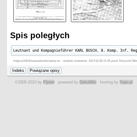
Spis poległych
Leutnant und Kompagnieführer KARL BUSCH, 8. Komp. Inf. Re
miejsca/1914/mazowieckie/zatory.txt · ostatnio zmienione: 2017/11/28 21:05 przez Krzysztof Me
©2005-2010 by
Pijoter
· powered by
DokuWiki
· hosting by
Yupo.pl