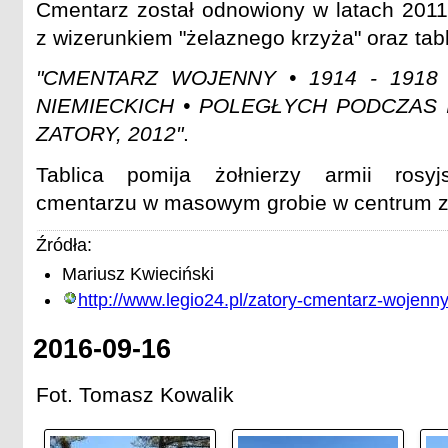
Cmentarz został odnowiony w latach 201
z wizerunkiem "żelaznego krzyża" oraz tabli
"CMENTARZ WOJENNY • 1914 - 1918 
NIEMIECKICH • POLEGŁYCH PODCZAS 
ZATORY, 2012"
.
Tablica pomija żołnierzy armii rosy
cmentarzu w masowym grobie w centrum z
Źródła:
Mariusz Kwieciński
http://www.legio24.pl/zatory-cmentarz-wojenn
2016-09-16
Fot. Tomasz Kowalik