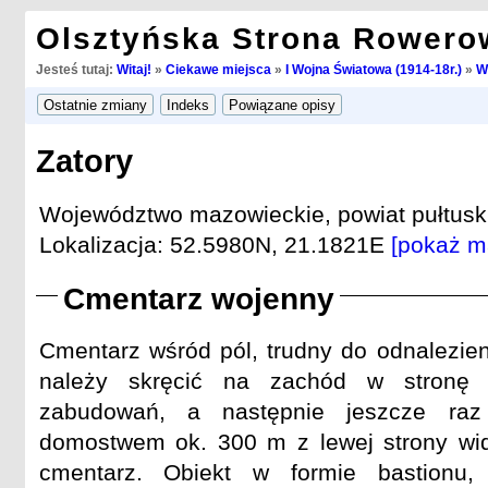
Olsztyńska Strona Rowero
Jesteś tutaj:
Witaj!
»
Ciekawe miejsca
»
I Wojna Światowa (1914-18r.)
»
W
Zatory
Województwo mazowieckie, powiat pułtuski
Lokalizacja: 52.5980N, 21.1821E
[pokaż m
Cmentarz wojenny
Cmentarz wśród pól, trudny do odnalezien
należy skręcić na zachód w stronę
zabudowań, a następnie jeszcze ra
domostwem ok. 300 m z lewej strony wid
cmentarz. Obiekt w formie bastionu,