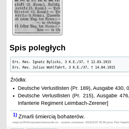
Spis poległych
Ers. Res. Ignatz Bylicki, 3 K.E./37, † 12.03.1915

Ers. Res. Julius Wohlfahrt, 3 K.E./37, † 14.04.1915
Źródła:
Deutsche Verlustlisten (Pr. 189), Ausgabe 430, 
Deutsche Verlustlisten (Pr. 215), Ausgabe 476
Infanterie Regiment Leimbach-Zerener]
1)
Zmarli śmiercią bohaterów.
miejsca/1914/mazowieckie/wozniki.txt · ostatnio zmienione: 2016/11/07 00:48 przez Piotr Gapińs