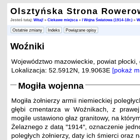
Olsztyńska Strona Rowero
Jesteś tutaj:
Witaj!
»
Ciekawe miejsca
»
I Wojna Światowa (1914-18r.)
»
W
Woźniki
Województwo mazowieckie, powiat płocki
Lokalizacja: 52.5912N, 19.9063E
[pokaż m
Mogiła wojenna
Mogiła żołnierzy armii niemieckiej poległyc
głębi cmentarza w Woźnikach, z prawej 
mogile ustawiono głaz granitowy, na który
Żelaznego z datą "1914", oznaczenie jedn
poległych żołnierzy, daty ich śmierci oraz n