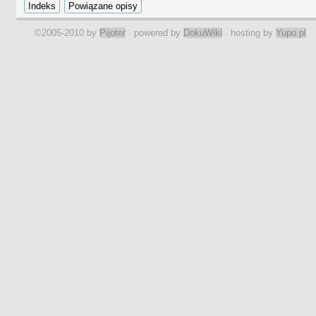
©2005-2010 by
Pijoter
· powered by
DokuWiki
· hosting by
Yupo.pl