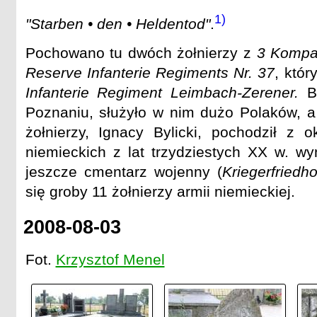
1)
"Starben • den • Heldentod"
.
Pochowano tu dwóch żołnierzy z
3 Kompan
Reserve Infanterie Regiments Nr. 37
, któr
Infanterie Regiment Leimbach-Zerener.
Ba
Poznaniu, służyło w nim dużo Polaków, 
żołnierzy, Ignacy Bylicki, pochodził z 
niemieckich z lat trzydziestych XX w. wy
jeszcze cmentarz wojenny (
Kriegerfriedho
się groby 11 żołnierzy armii niemieckiej.
2008-08-03
Fot.
Krzysztof Menel