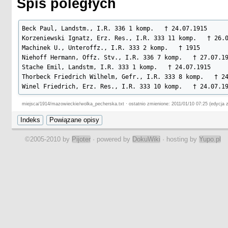
Spis poległych
Beck Paul, Landstm., I.R. 336 1 komp.   † 24.07.1915

Korzeniewski Ignatz, Erz. Res., I.R. 333 11 komp.   † 26.0
Machinek U., Unteroffz., I.R. 333 2 komp.   † 1915

Niehoff Hermann, Offz. Stv., I.R. 336 7 komp.   † 27.07.19
Stache Emil, Landstm, I.R. 333 1 komp.   † 24.07.1915

Thorbeck Friedrich Wilhelm, Gefr., I.R. 333 8 komp.   † 24
Winel Friedrich, Erz. Res., I.R. 333 10 komp.   † 24.07.1
miejsca/1914/mazowieckie/wolka_pecherska.txt · ostatnio zmienione: 2011/01/10 07:25 (edycja 
©2005-2010 by
Pijoter
· powered by
DokuWiki
· hosting by
Yupo.pl