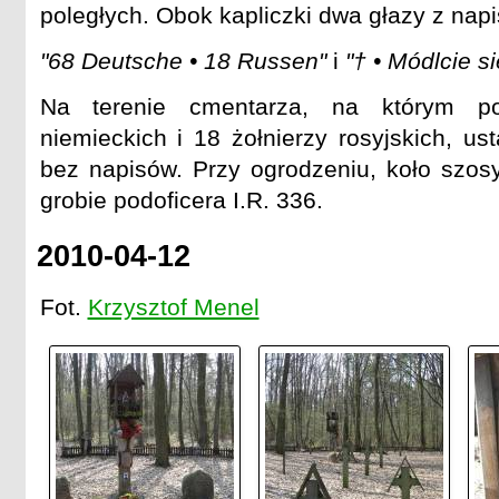
poległych. Obok kapliczki dwa głazy z nap
"68 Deutsche • 18 Russen"
i
"† • Módlcie si
Na terenie cmentarza, na którym po
niemieckich i 18 żołnierzy rosyjskich, u
bez napisów. Przy ogrodzeniu, koło szosy
grobie podoficera I.R. 336.
2010-04-12
Fot.
Krzysztof Menel