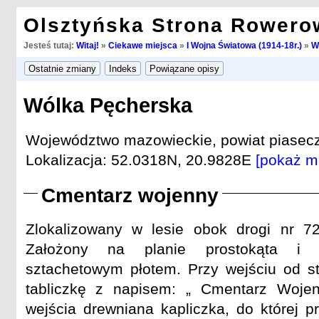
Olsztyńska Strona Rowero
Jesteś tutaj:
Witaj!
»
Ciekawe miejsca
»
I Wojna Światowa (1914-18r.)
»
W
Wólka Pęcherska
Województwo mazowieckie, powiat piasecz
Lokalizacja: 52.0318N, 20.9828E
[pokaż m
Cmentarz wojenny
Zlokalizowany w lesie obok drogi nr 7
Założony na planie prostokąta i 
sztachetowym płotem. Przy wejściu od s
tabliczkę z napisem: „ Cmentarz Woje
wejścia drewniana kapliczka, do której pr