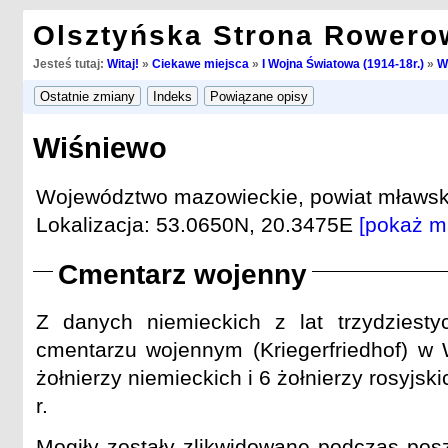
Olsztyńska Strona Rowero
Jesteś tutaj:
Witaj!
»
Ciekawe miejsca
»
I Wojna Światowa (1914-18r.)
»
W
Wiśniewo
Województwo mazowieckie, powiat mławsk
Lokalizacja: 53.0650N, 20.3475E
[pokaż m
Cmentarz wojenny
Z danych niemieckich z lat trzydziest
cmentarzu wojennym (Kriegerfriedhof) w
żołnierzy niemieckich i 6 żołnierzy rosyjsk
r.
Mogiły zostały zlikwidowane podczas posz