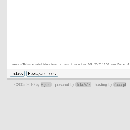
miejsca/1914/mazowieckie/wisniewo.txt · ostatnio zmienione: 2021/07/28 16:08 przez Krzysztof
©2005-2010 by
Pijoter
· powered by
DokuWiki
· hosting by
Yupo.pl