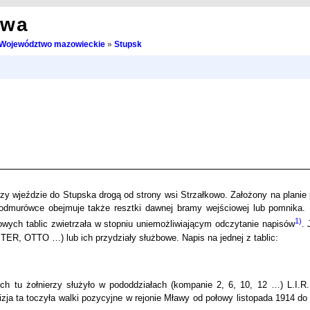
owa
Województwo mazowieckie
»
Stupsk
rzy wjeździe do Stupska drogą od strony wsi Strzałkowo. Założony na planie 
dmurówce obejmuje także resztki dawnej bramy wejściowej lub pomnika. 
1)
owych tablic zwietrzała w stopniu uniemożliwiającym odczytanie napisów
. 
ER, OTTO …) lub ich przydziały służbowe. Napis na jednej z tablic:
 tu żołnierzy służyło w pododdziałach (kompanie 2, 6, 10, 12 …) L.I.R.
ja ta toczyła walki pozycyjne w rejonie Mławy od połowy listopada 1914 do 