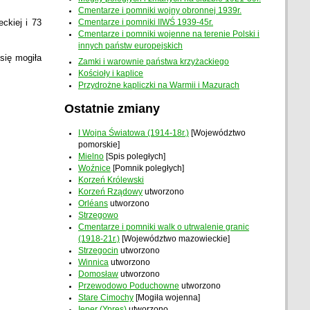
Cmentarze i pomniki wojny obronnej 1939r.
ckiej i 73
Cmentarze i pomniki IIWŚ 1939-45r.
Cmentarze i pomniki wojenne na terenie Polski i
innych państw europejskich
 się mogiła
Zamki i warownie państwa krzyżackiego
Kościoły i kaplice
Przydrożne kapliczki na Warmii i Mazurach
Ostatnie zmiany
I Wojna Światowa (1914-18r.)
[Województwo
pomorskie]
Mielno
[Spis poległych]
Woźnice
[Pomnik poległych]
Korzeń Królewski
Korzeń Rządowy
utworzono
Orléans
utworzono
Strzegowo
Cmentarze i pomniki walk o utrwalenie granic
(1918-21r.)
[Województwo mazowieckie]
Strzegocin
utworzono
Winnica
utworzono
Domosław
utworzono
Przewodowo Poduchowne
utworzono
Stare Cimochy
[Mogiła wojenna]
Ieper (Ypres)
utworzono