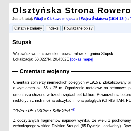
Olsztyńska Strona Rower
Jesteś tutaj:
Witaj!
»
Ciekawe miejsca
»
I Wojna Światowa (1914-18r.)
»
Stupsk
Województwo mazowieckie, powiat mławski, gmina Stupsk.
Lokalizacja: 53.0227N, 20.4362E
[pokaż mapę]
Cmentarz wojenny
Cmentarz żołnierzy niemieckich poległych w 1915 r. Zlokalizowany p
o wymiarach ok. 35 x 25 m. Ogrodzenie metalowe na betonowej po
cmentarza ułożono w trzech rzędach 53 tablice. Powierzchnia beton
niektórych z nich można odczytać imiona poległych (CHRISTIAN, PET
2)
"ZWEI • DEUTSCHE • KRIEGER."
Z odczytanych fragmentów napisów wynika, że wielu z pochowanych
wchodzącego w skład Division Breugel (85 Dywizja Landwehry). Dywiz