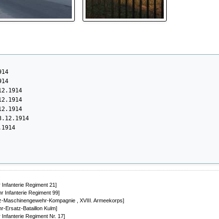
14

14

2.1914

2.1914

2.1914

.12.1914

1914

.12.1914

 Infanterie Regiment 21]
ltenburg

r Infanterie Regiment 99]
satz-Maschinengewehr-Kompagnie , XVIII. Armeekorps]
r-Ersatz-Bataillon Kulm]
. Bernburg

 Infanterie Regiment Nr. 17]