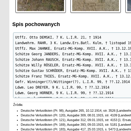
Spis pochowanych
Utffz. Otto DEMSKI, 7 K. L.I.R. 21, † 1914

Landwehrm. RAHR, 3 K. Landw.Ers.Batl. Kulm, † listopad 19
Utffz. Max JAHNKE, Ersatz-MG-Komp. XVII. A.K., † 13.12.19
Schütze Georg JANDERS, Ersatz-MG-Komp. XVII. A.K., † 13.1
Schütze Johann RAUSCH, Ersatz-MG-Komp. XVII. A.K., † 13.1
Schütze Willy RÖSELER, Ersatz-MG-Komp. XVII. A.K., † 13.1
Schütze Gustav SCHRÖDER, Ersatz-MG-Komp. XVII. A.K., † 13
Schütze Franz THIES, Ersatz-MG-Komp. XVII. A.K., † 13.12.
Gefr. Winninger(?)/Wittinger(?), L.I.R. 99, † ??.12.1914

Ldwm. Leo DREYER, 9 K. L.I.R. 99, † ??.12.1914

Ldwm. Georg HORNER, 9 K. L.I.R. 99, † ??.12.1914

Ldwm. Karl KEMPTER, 9 K. L.I.R. 99, † ??.12.1914

Ldwm. Teophil LINGELSER (Singelsen), 9 K. L.I.R. 99, † ??
Źródła:
Landwehrm. Autkowiak vom Landw.Inf.R. 61

Deutsche Verlustlisten (Pr. 98), Ausgabe 265, 10.12.1914, str. 3526 [Landwehr
Utffz. Krüger vom 6. überplanm. Landw.Batl. IV. A . K . A
Deutsche Verlustlisten (Pr. 120), Ausgabe 309, 08.01.1915, str. 4109 [Landweh
Deutsche Verlustlisten (Pr. 121), Ausgabe 312, 09.01.1915, str. 4153 [1. Er
Landwehrm. Költsch vom Landw.Inf.R. 17

Deutsche Verlustlisten (Pr. 169), Ausgabe 393, 09.03.1915, str. 5181 [Landweh
Landwehrm. Kolle vom 3. überplanm. Landw.Batl. IV. A . K 
Deutsche Verlustlisten (Pr. 183), Ausgabe 417, 25.03.1915, s. 5473 [Landwehr