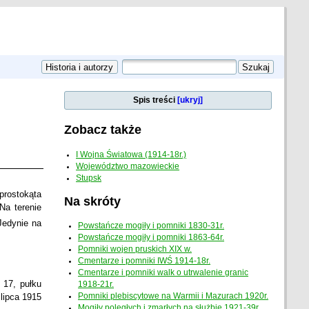
Spis treści
[ukryj]
Zobacz także
I Wojna Światowa (1914-18r.)
Województwo mazowieckie
Stupsk
prostokąta
Na skróty
Na terenie
Jedynie na
Powstańcze mogiły i pomniki 1830-31r.
Powstańcze mogiły i pomniki 1863-64r.
Pomniki wojen pruskich XIX w.
Cmentarze i pomniki IWŚ 1914-18r.
Cmentarze i pomniki walk o utrwalenie granic
 17, pułku
1918-21r.
lipca 1915
Pomniki plebiscytowe na Warmii i Mazurach 1920r.
Mogiły poległych i zmarłych na służbie 1921-39r.