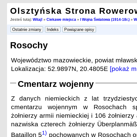
Olsztyńska Strona Rowero
Jesteś tutaj:
Witaj!
»
Ciekawe miejsca
»
I Wojna Światowa (1914-18r.)
»
W
Rosochy
Województwo mazowieckie, powiat mławski
Lokalizacja: 52.9897N, 20.4805E
[pokaż m
Cmentarz wojenny
Z danych niemieckich z lat trzydziest
cmentarzu wojennym w Rosochach s
żołnierzy armii niemieckiej i 106 żołnierzy
nazwiska czterech żołnierzy Überplanmäßi
1)
Bataillon 5
pochowanych w Rosochach ora