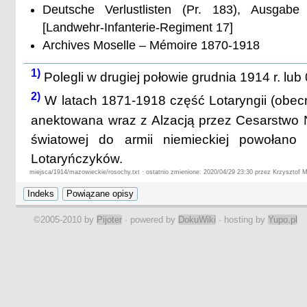
Deutsche Verlustlisten (Pr. 183), Ausgabe
[Landwehr-Infanterie-Regiment 17]
Archives Moselle – Mémoire 1870-1918
1)
Polegli w drugiej połowie grudnia 1914 r. lub
2)
W latach 1871-1918 część Lotaryngii (obec
anektowana wraz z Alzacją przez Cesarstwo N
światowej do armii niemieckiej powołano 
Lotaryńczyków.
miejsca/1914/mazowieckie/rosochy.txt · ostatnio zmienione: 2020/04/29 23:30 przez Krzysztof 
©2005-2010 by
Pijoter
· powered by
DokuWiki
· hosting by
Yupo.pl