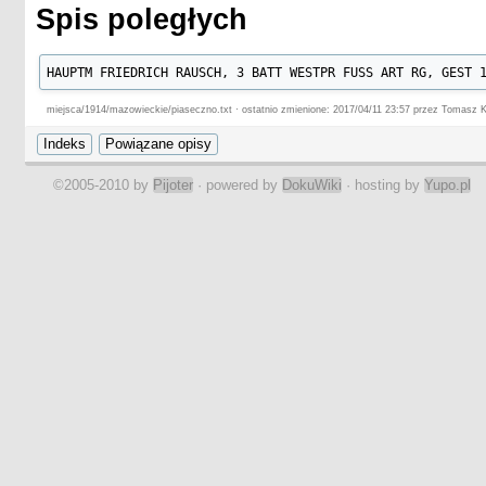
Spis poległych
HAUPTM FRIEDRICH RAUSCH, 3 BATT WESTPR FUSS ART RG, GEST 
miejsca/1914/mazowieckie/piaseczno.txt · ostatnio zmienione: 2017/04/11 23:57 przez Tomasz 
©2005-2010 by
Pijoter
· powered by
DokuWiki
· hosting by
Yupo.pl