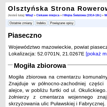
Olsztyńska Strona Rowero
Jesteś tutaj:
Witaj!
»
Ciekawe miejsca
»
I Wojna Światowa (1914-18r.)
»
W
Piaseczno
Województwo mazowieckie, powiat piasecz
Lokalizacja: 52.0701N, 21.0267E
[pokaż m
Mogiła zbiorowa
Mogiła zbiorowa na cmentarzu komunalnym
Znajduje w północno-zachodniej części 
alejce, w pobliżu furtki od ul. Okulickiego
żołnierzy z cmentarza wojennego znaj
skrzyżowania ulic Puławskiej i Fabrycznej.