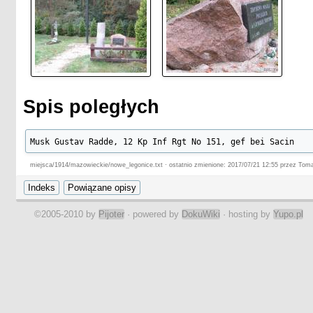
Spis poległych
Musk Gustav Radde, 12 Kp Inf Rgt No 151, gef bei Sacin
miejsca/1914/mazowieckie/nowe_legonice.txt · ostatnio zmienione: 2017/07/21 12:55 przez Tom
©2005-2010 by
Pijoter
· powered by
DokuWiki
· hosting by
Yupo.pl