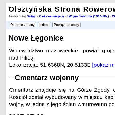
Olsztyńska Strona Rowero
Jesteś tutaj:
Witaj!
»
Ciekawe miejsca
»
I Wojna Światowa (1914-18r.)
»
W
Nowe Łęgonice
Województwo mazowieckie, powiat grój
nad Pilicą.
Lokalizacja: 51.6368N, 20.5133E
[pokaż m
Cmentarz wojenny
Cmentarz znajduje się na Górze Zgody, 
Kościół został wybudowany w miejscu kapli
wojny, w jedną z jego ścian wmurowano poci