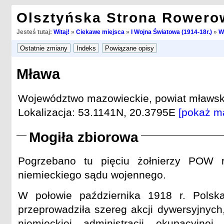
Olsztyńska Strona Rowero
Jesteś tutaj:
Witaj!
»
Ciekawe miejsca
»
I Wojna Światowa (1914-18r.)
»
W
Mława
Województwo mazowieckie, powiat mławsk
Lokalizacja: 53.1141N, 20.3795E
[pokaż m
Mogiła zbiorowa
Pogrzebano tu pięciu żołnierzy POW r
niemieckiego sądu wojennego.
W połowie października 1918 r. Polsk
przeprowadziła szereg akcji dywersyjnych
niemieckiej administracji okupacyjnej