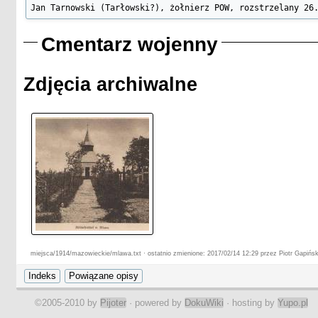
Jan Tarnowski (Tarłowski?), żołnierz POW, rozstrzelany 26
Cmentarz wojenny
Zdjęcia archiwalne
miejsca/1914/mazowieckie/mlawa.txt · ostatnio zmienione: 2017/02/14 12:29 przez Piotr Gapińsk
©2005-2010 by
Pijoter
· powered by
DokuWiki
· hosting by
Yupo.pl