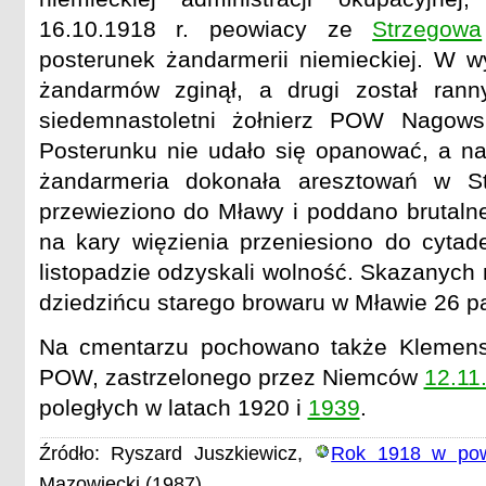
16.10.1918 r. peowiacy ze
Strzegowa
posterunek żandarmerii niemieckiej. W wy
żandarmów zginął, a drugi został ranny
siedemnastoletni żołnierz POW Nagowsk
Posterunku nie udało się opanować, a n
żandarmeria dokonała aresztowań w St
przewieziono do Mławy i poddano brutal
na kary więzienia przeniesiono do cytade
listopadzie odzyskali wolność. Skazanych 
dziedzińcu starego browaru w Mławie 26 p
Na cmentarzu pochowano także Klemensa
POW, zastrzelonego przez Niemców
12.11
poległych w latach 1920 i
1939
.
Źródło: Ryszard Juszkiewicz,
Rok 1918 w pow
Mazowiecki (1987)