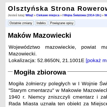
Olsztyńska Strona Rowero
Jesteś tutaj:
Witaj!
»
Ciekawe miejsca
»
I Wojna Światowa (1914-18r.)
»
W
Maków Mazowiecki
Województwo mazowieckie, powiat m
Mazowiecki.
Lokalizacja: 52.8650N, 21.1001E
[pokaż m
Mogiła zbiorowa
Mogiła żołnierzy poległych w I Wojnie Św
"Starym cmentarzu" w Makowie Mazowieck
1940 r. Niemcy zniszczyli cmentarz i zał
Rada Miasta uznała ten obiekt za Miejs