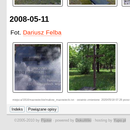
2008-05-11
Fot.
Dariusz Felba
miejsca/1914/mazowieckie/makow_mazowiecki.txt · ostatnio zmienione: 2020/05/18 07:26 przez
©2005-2010 by
Pijoter
· powered by
DokuWiki
· hosting by
Yupo.pl