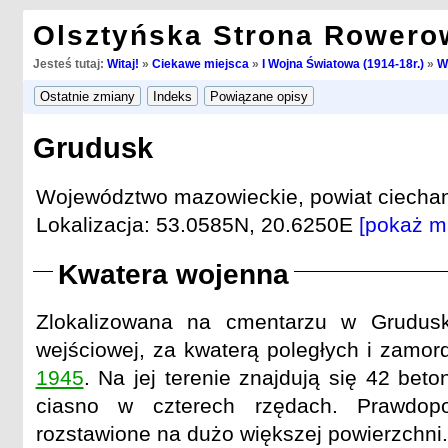
Olsztyńska Strona Rowero
Jesteś tutaj:
Witaj!
»
Ciekawe miejsca
»
I Wojna Światowa (1914-18r.)
»
W
Grudusk
Województwo mazowieckie, powiat ciecha
Lokalizacja: 53.0585N, 20.6250E
[pokaż m
Kwatera wojenna
Zlokalizowana na cmentarzu w Grudus
wejściowej, za kwaterą poległych i zamo
1945
. Na jej terenie znajdują się 42 bet
ciasno w czterech rzędach. Prawdopo
rozstawione na dużo większej powierzchni.