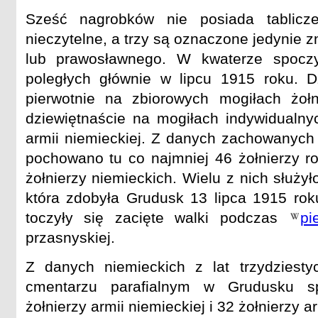
Sześć nagrobków nie posiada tablicz
nieczytelne, a trzy są oznaczone jedynie 
lub prawosławnego. W kwaterze spocz
poległych głównie w lipcu 1915 roku. D
pierwotnie na zbiorowych mogiłach żołni
dziewiętnaście na mogiłach indywidualnyc
armii niemieckiej. Z danych zachowanych 
pochowano tu co najmniej 46 żołnierzy ro
żołnierzy niemieckich. Wielu z nich służy
która zdobyła Grudusk 13 lipca 1915 ro
toczyły się zacięte walki podczas
pi
przasnyskiej.
Z danych niemieckich z lat trzydziest
cmentarzu parafialnym w Grudusku 
żołnierzy armii niemieckiej i 32 żołnierzy ar