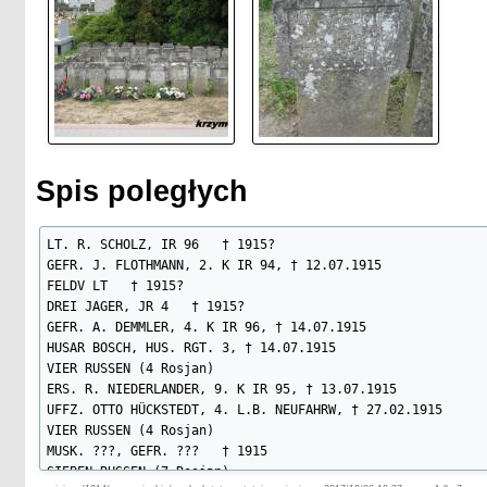
Spis poległych
LT. R. SCHOLZ, IR 96   † 1915?

GEFR. J. FLOTHMANN, 2. K IR 94, † 12.07.1915

FELDV LT   † 1915?

DREI JAGER, JR 4   † 1915?

GEFR. A. DEMMLER, 4. K IR 96, † 14.07.1915

HUSAR BOSCH, HUS. RGT. 3, † 14.07.1915

VIER RUSSEN (4 Rosjan)

ERS. R. NIEDERLANDER, 9. K IR 95, † 13.07.1915

UFFZ. OTTO HÜCKSTEDT, 4. L.B. NEUFAHRW, † 27.02.1915

VIER RUSSEN (4 Rosjan)

MUSK. ???, GEFR. ???   † 1915

SIEBEN RUSSEN (7 Rosjan)
