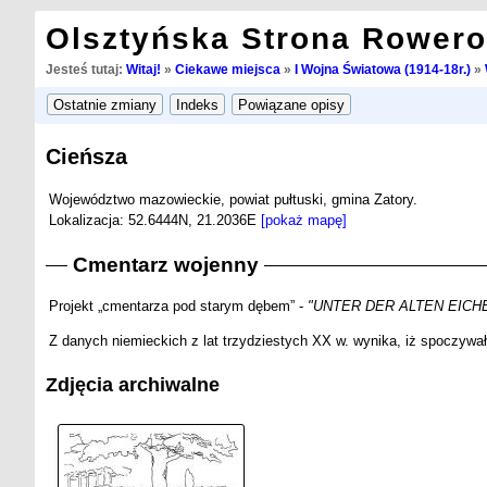
Olsztyńska Strona Rower
Jesteś tutaj:
Witaj!
»
Ciekawe miejsca
»
I Wojna Światowa (1914-18r.)
»
Cieńsza
Województwo mazowieckie, powiat pułtuski, gmina Zatory.
Lokalizacja: 52.6444N, 21.2036E
[pokaż mapę]
Cmentarz wojenny
Projekt „cmentarza pod starym dębem” -
"UNTER DER ALTEN EICH
Z danych niemieckich z lat trzydziestych XX w. wynika, iż spoczywało 
Zdjęcia archiwalne