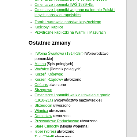
Cmentarze i pomniki IIWŚ 1939-45r.
Cmentarze i pomniki wojenne na terenie Polski i
innych państw europejskich
Zamki i warownie państwa krzyżackiego
Kościoły i kaplice
Przydrożne kapliczki na Warmii i Mazurach
Ostatnie zmiany
I Wojna Światowa (1914-18r.)
[Województwo
pomorskie]
Mielno
[Spis poległych]
Woźnice
[Pomnik poległych]
Korzeń Królewski
Korzeń Rządowy
utworzono
Orléans
utworzono
Strzegowo
Cmentarze i pomniki walk o utrwalenie granic
(1918-21r.)
[Województwo mazowieckie]
Strzegocin
utworzono
Winnica
utworzono
Domosław
utworzono
Przewodowo Poduchowne
utworzono
Stare Cimochy
[Mogiła wojenna]
Ieper (Ypres)
utworzono
Tielt (Thielt)
utworzono