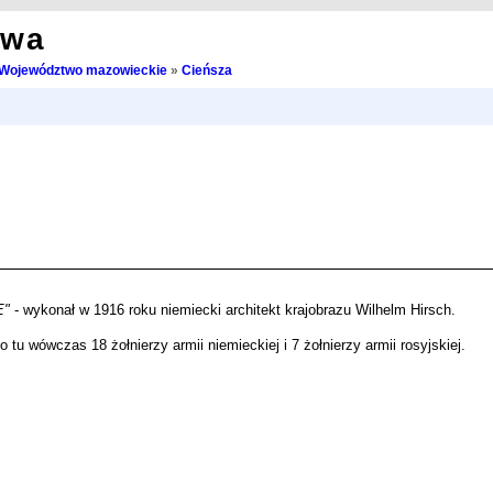
owa
Województwo mazowieckie
»
Cieńsza
E"
- wykonał w 1916 roku niemiecki architekt krajobrazu Wilhelm Hirsch.
tu wówczas 18 żołnierzy armii niemieckiej i 7 żołnierzy armii rosyjskiej.