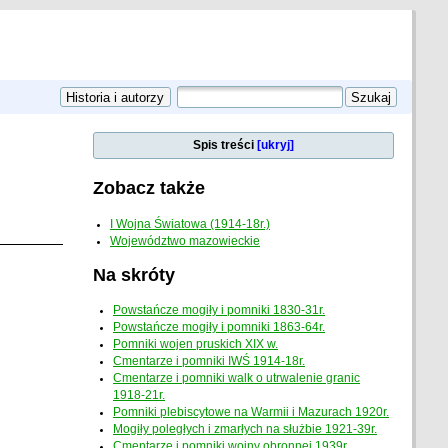
Spis treści
[ukryj]
Zobacz także
I Wojna Światowa (1914-18r.)
Województwo mazowieckie
Na skróty
Powstańcze mogiły i pomniki 1830-31r.
Powstańcze mogiły i pomniki 1863-64r.
Pomniki wojen pruskich XIX w.
Cmentarze i pomniki IWŚ 1914-18r.
Cmentarze i pomniki walk o utrwalenie granic
1918-21r.
Pomniki plebiscytowe na Warmii i Mazurach 1920r.
Mogiły poległych i zmarłych na służbie 1921-39r.
Cmentarze i pomniki wojny obronnej 1939r.