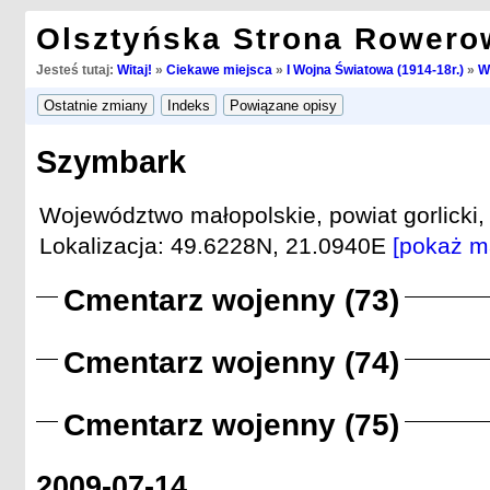
Olsztyńska Strona Rowero
Jesteś tutaj:
Witaj!
»
Ciekawe miejsca
»
I Wojna Światowa (1914-18r.)
»
W
Szymbark
Województwo małopolskie, powiat gorlicki,
Lokalizacja: 49.6228N, 21.0940E
[pokaż m
Cmentarz wojenny (73)
Cmentarz wojenny (74)
Cmentarz wojenny (75)
2009-07-14