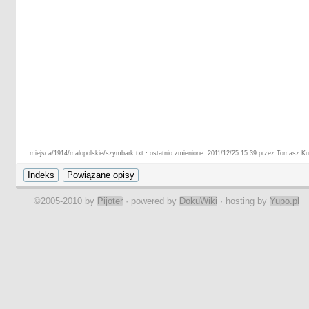
miejsca/1914/malopolskie/szymbark.txt · ostatnio zmienione: 2011/12/25 15:39 przez Tomasz Ku
©2005-2010 by
Pijoter
· powered by
DokuWiki
· hosting by
Yupo.pl