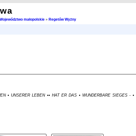
owa
Województwo małopolskie
»
Regetów Wyżny
NEN • UNSERER LEBEN •• HAT ER DAS • WUNDERBARE SIEGES - •