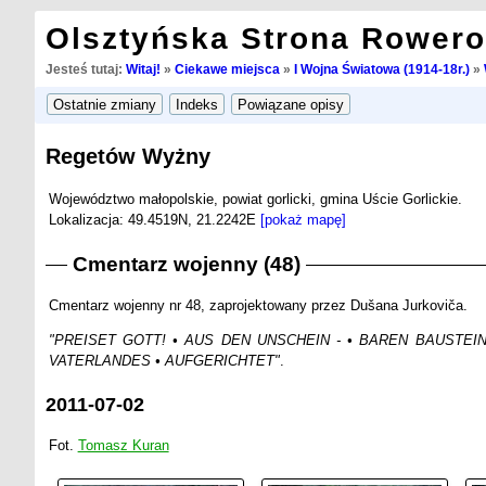
Olsztyńska Strona Rower
Jesteś tutaj:
Witaj!
»
Ciekawe miejsca
»
I Wojna Światowa (1914-18r.)
»
Regetów Wyżny
Województwo małopolskie, powiat gorlicki, gmina Uście Gorlickie.
Lokalizacja: 49.4519N, 21.2242E
[pokaż mapę]
Cmentarz wojenny (48)
Cmentarz wojenny nr 48, zaprojektowany przez Dušana Jurkoviča.
"PREISET GOTT! • AUS DEN UNSCHEIN - • BAREN BAUSTEI
VATERLANDES • AUFGERICHTET"
.
2011-07-02
Fot.
Tomasz Kuran