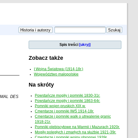
Spis treści
[ukryj]
Zobacz także
I Wojna Światowa (1914-18r.)
Województwo małopolskie
Na skróty
Powstańcze mogiły i pomniki 1830-31r.
 MAL DES
Powstańcze mogiły i pomniki 1863-64r.
Pomniki wojen pruskich XIX w.
Cmentarze i pomniki IWŚ 1914-18r.
Cmentarze i pomniki walk o utrwalenie granic
1918-21r.
Pomniki plebiscytowe na Warmii i Mazurach 1920r.
Mogiły poległych i zmarłych na służbie 1921-39r.
Cmentarze i pomniki wojny obronnej 1939r.