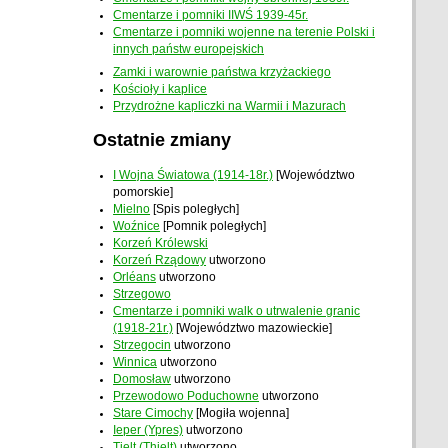
Cmentarze i pomniki IIWŚ 1939-45r.
Cmentarze i pomniki wojenne na terenie Polski i
innych państw europejskich
Zamki i warownie państwa krzyżackiego
Kościoły i kaplice
Przydrożne kapliczki na Warmii i Mazurach
Ostatnie zmiany
I Wojna Światowa (1914-18r.)
[Województwo
pomorskie]
Mielno
[Spis poległych]
Woźnice
[Pomnik poległych]
Korzeń Królewski
Korzeń Rządowy
utworzono
Orléans
utworzono
Strzegowo
Cmentarze i pomniki walk o utrwalenie granic
(1918-21r.)
[Województwo mazowieckie]
Strzegocin
utworzono
Winnica
utworzono
Domosław
utworzono
Przewodowo Poduchowne
utworzono
Stare Cimochy
[Mogiła wojenna]
Ieper (Ypres)
utworzono
Tielt (Thielt)
utworzono