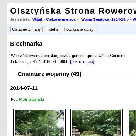
Olsztyńska Strona Rowero
Jesteś tutaj:
Witaj!
»
Ciekawe miejsca
»
I Wojna Światowa (1914-18r.)
»
W
Blechnarka
Województwo małopolskie, powiat gorlicki, gmina Uście Gorlickie.
Lokalizacja: 49.4191N, 21.1985E
[pokaż mapę]
Cmentarz wojenny (49)
2014-07-11
Fot.
Piotr Gapiński