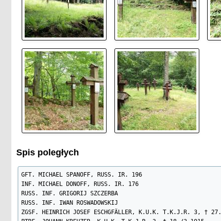
Spis poległych
GFT. MICHAEL SPANOFF, RUSS. IR. 196

INF. MICHAEL DONOFF, RUSS. IR. 176

RUSS. INF. GRIGORIJ SZCZERBA

RUSS. INF. IWAN ROSWADOWSKIJ

ZGSF. HEINRICH JOSEF ESCHGFÄLLER, K.U.K. T.K.J.R. 3, † 27.