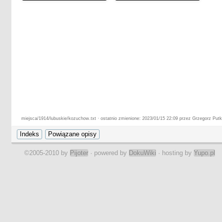
miejsca/1914/lubuskie/kozuchow.txt · ostatnio zmienione: 2023/01/15 22:09 przez Grzegorz Put
©2005-2010 by
Pijoter
· powered by
DokuWiki
· hosting by
Yupo.pl