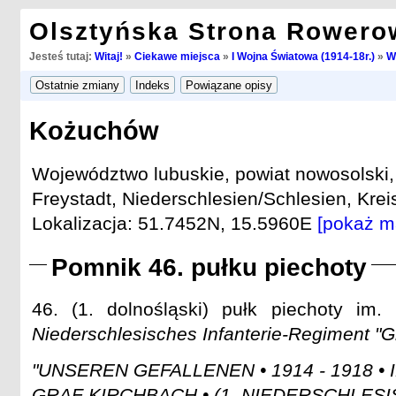
Olsztyńska Strona Rowero
Jesteś tutaj:
Witaj!
»
Ciekawe miejsca
»
I Wojna Światowa (1914-18r.)
»
W
Kożuchów
Województwo lubuskie, powiat nowosolski
Freystadt, Niederschlesien/Schlesien, Kreis
Lokalizacja: 51.7452N, 15.5960E
[pokaż m
Pomnik 46. pułku piechoty
46. (1. dolnośląski) pułk piechoty im
Niederschlesisches Infanterie-Regiment "Gr
"UNSEREN GEFALLENEN • 1914 - 1918 •
GRAF KIRCHBACH • (1. NIEDERSCHLESIS