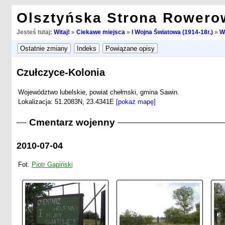
Olsztyńska Strona Rowero
Jesteś tutaj:
Witaj!
»
Ciekawe miejsca
»
I Wojna Światowa (1914-18r.)
»
W
Czułczyce-Kolonia
Województwo lubelskie, powiat chełmski, gmina Sawin.
Lokalizacja: 51.2083N, 23.4341E
[pokaż mapę]
Cmentarz wojenny
2010-07-04
Fot.
Piotr Gapiński