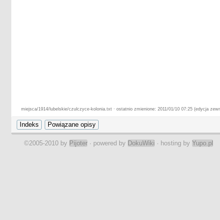
miejsca/1914/lubelskie/czulczyce-kolonia.txt · ostatnio zmienione: 2011/01/10 07:25 (edycja zew
©2005-2010 by
Pijoter
· powered by
DokuWiki
· hosting by
Yupo.pl