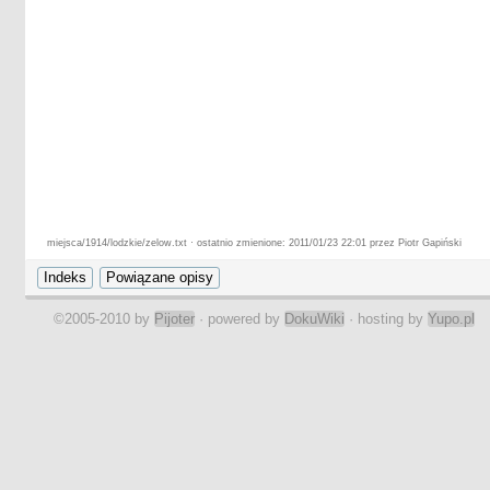
miejsca/1914/lodzkie/zelow.txt · ostatnio zmienione: 2011/01/23 22:01 przez Piotr Gapiński
©2005-2010 by
Pijoter
· powered by
DokuWiki
· hosting by
Yupo.pl