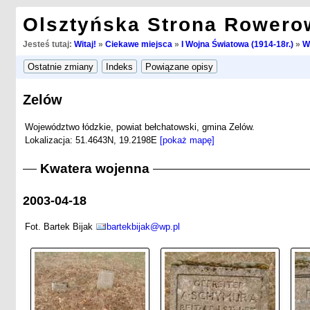
Olsztyńska Strona Rowero
Jesteś tutaj:
Witaj!
»
Ciekawe miejsca
»
I Wojna Światowa (1914-18r.)
»
W
Zelów
Województwo łódzkie, powiat bełchatowski, gmina Zelów.
Lokalizacja: 51.4643N, 19.2198E
[pokaż mapę]
Kwatera wojenna
2003-04-18
Fot. Bartek Bijak
bartekbijak@wp.pl