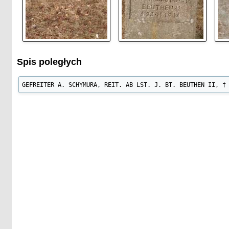
Spis poległych
GEFREITER A. SCHYMURA, REIT. AB LST. J. BT. BEUTHEN II, †