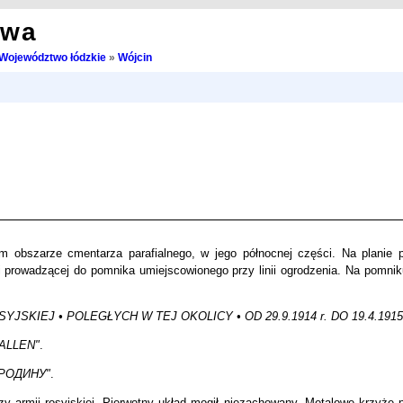
owa
Województwo łódzkie
»
Wójcin
obszarze cmentarza parafialnego, w jego północnej części. Na planie p
i prowadzącej do pomnika umiejscowionego przy linii ogrodzenia. Na pomniku
SKIEJ • POLEGŁYCH W TEJ OKOLICY • OD 29.9.1914 r. DO 19.4.1915 
FALLEN"
.
 РОДИНУ"
.
rzy armii rosyjskiej. Pierwotny układ mogił niezachowany. Metalowe krzyże 