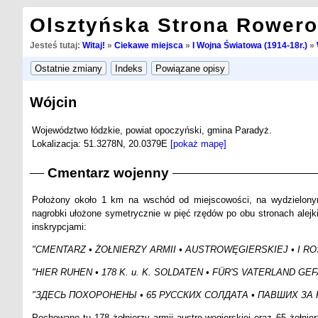
Olsztyńska Strona Rower
Jesteś tutaj:
Witaj!
»
Ciekawe miejsca
»
I Wojna Światowa (1914-18r.)
»
Wójcin
Województwo łódzkie, powiat opoczyński, gmina Paradyż.
Lokalizacja: 51.3278N, 20.0379E
[pokaż mapę]
Cmentarz wojenny
Położony około 1 km na wschód od miejscowości, na wydzielonym 
nagrobki ułożone symetrycznie w pięć rzędów po obu stronach alejk
inskrypcjami:
"CMENTARZ • ŻOŁNIERZY ARMII • AUSTROWĘGIERSKIEJ • I ROSYJ
"HIER RUHEN • 178 K. u. K. SOLDATEN • FÜR'S VATERLAND GE
"ЗДЕСЬ ПОХОРОНЕНЫ • 65 РУССКИХ СОЛДАТА • ПАВШИХ ЗА
Pochowano tu 178 żołnierzy armii austro-węgierskiej oraz 65 żołnie