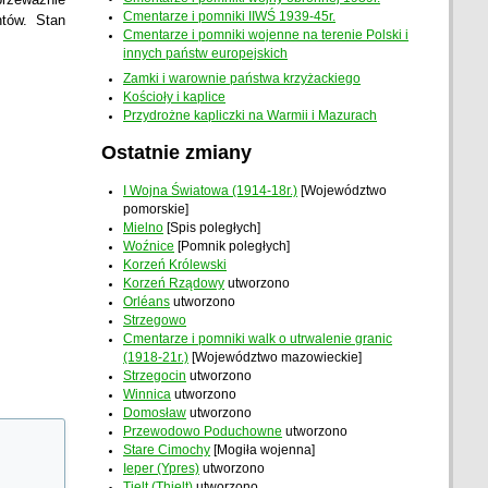
Cmentarze i pomniki IIWŚ 1939-45r.
ntów. Stan
Cmentarze i pomniki wojenne na terenie Polski i
innych państw europejskich
Zamki i warownie państwa krzyżackiego
Kościoły i kaplice
Przydrożne kapliczki na Warmii i Mazurach
Ostatnie zmiany
I Wojna Światowa (1914-18r.)
[Województwo
pomorskie]
Mielno
[Spis poległych]
Woźnice
[Pomnik poległych]
Korzeń Królewski
Korzeń Rządowy
utworzono
Orléans
utworzono
Strzegowo
Cmentarze i pomniki walk o utrwalenie granic
(1918-21r.)
[Województwo mazowieckie]
Strzegocin
utworzono
Winnica
utworzono
Domosław
utworzono
Przewodowo Poduchowne
utworzono
Stare Cimochy
[Mogiła wojenna]
Ieper (Ypres)
utworzono
Tielt (Thielt)
utworzono