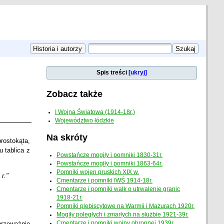
Spis treści
[ukryj]
Zobacz także
I Wojna Światowa (1914-18r.)
Województwo łódzkie
Na skróty
rostokąta,
 tablica z
Powstańcze mogiły i pomniki 1830-31r.
Powstańcze mogiły i pomniki 1863-64r.
Pomniki wojen pruskich XIX w.
r."
Cmentarze i pomniki IWŚ 1914-18r.
Cmentarze i pomniki walk o utrwalenie granic
1918-21r.
Pomniki plebiscytowe na Warmii i Mazurach 1920r.
Mogiły poległych i zmarłych na służbie 1921-39r.
przeważnie
Cmentarze i pomniki wojny obronnej 1939r.