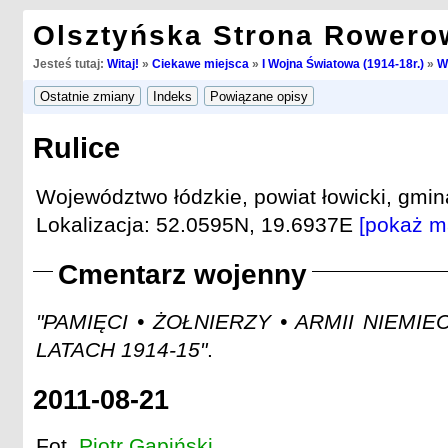
Olsztyńska Strona Rowero
Jesteś tutaj:
Witaj!
»
Ciekawe miejsca
»
I Wojna Światowa (1914-18r.)
»
W
Rulice
Województwo łódzkie, powiat łowicki, gmin
Lokalizacja: 52.0595N, 19.6937E
[pokaż m
Cmentarz wojenny
"PAMIĘCI • ŻOŁNIERZY • ARMII NIEMIE
LATACH 1914-15"
.
2011-08-21
Fot.
Piotr Gapiński