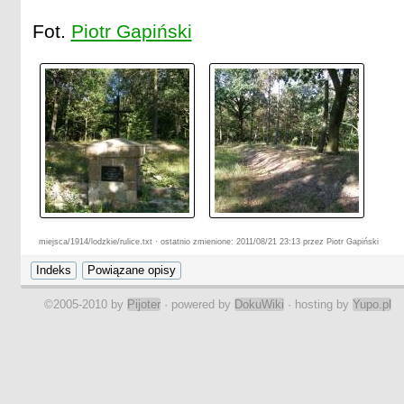
Fot.
Piotr Gapiński
miejsca/1914/lodzkie/rulice.txt · ostatnio zmienione: 2011/08/21 23:13 przez Piotr Gapiński
©2005-2010 by
Pijoter
· powered by
DokuWiki
· hosting by
Yupo.pl