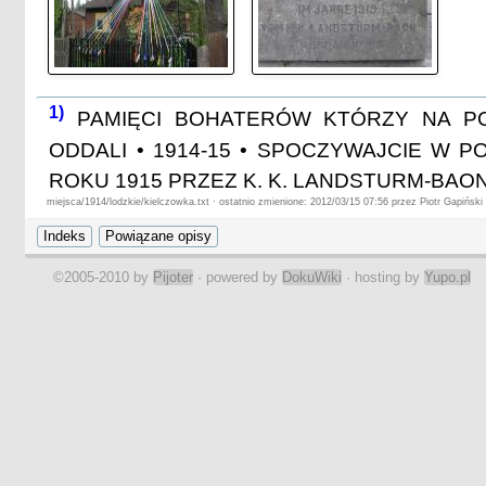
1)
PAMIĘCI BOHATERÓW KTÓRZY NA P
ODDALI • 1914-15 • SPOCZYWAJCIE W
ROKU 1915 PRZEZ K. K. LANDSTURM-BAON
miejsca/1914/lodzkie/kielczowka.txt · ostatnio zmienione: 2012/03/15 07:56 przez Piotr Gapiński
©2005-2010 by
Pijoter
· powered by
DokuWiki
· hosting by
Yupo.pl