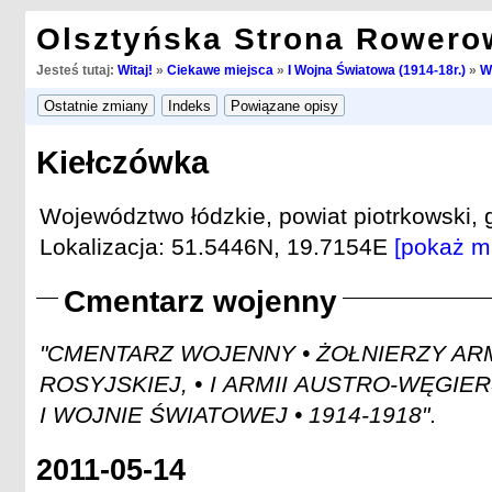
Olsztyńska Strona Rowero
Jesteś tutaj:
Witaj!
»
Ciekawe miejsca
»
I Wojna Światowa (1914-18r.)
»
W
Kiełczówka
Województwo łódzkie, powiat piotrkowski,
Lokalizacja: 51.5446N, 19.7154E
[pokaż m
Cmentarz wojenny
"CMENTARZ WOJENNY • ŻOŁNIERZY ARMII
ROSYJSKIEJ, • I ARMII AUSTRO-WĘGIER
I WOJNIE ŚWIATOWEJ • 1914-1918"
.
2011-05-14