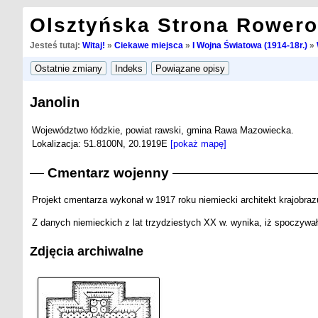
Olsztyńska Strona Rower
Jesteś tutaj:
Witaj!
»
Ciekawe miejsca
»
I Wojna Światowa (1914-18r.)
»
Janolin
Województwo łódzkie, powiat rawski, gmina Rawa Mazowiecka.
Lokalizacja: 51.8100N, 20.1919E
[pokaż mapę]
Cmentarz wojenny
Projekt cmentarza wykonał w 1917 roku niemiecki architekt krajobr
Z danych niemieckich z lat trzydziestych XX w. wynika, iż spoczywało 
Zdjęcia archiwalne