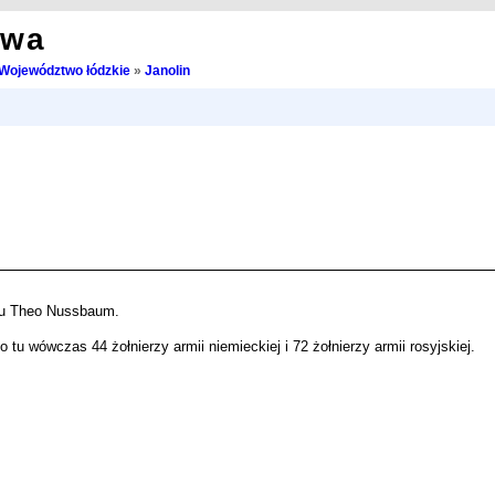
owa
Województwo łódzkie
»
Janolin
azu Theo Nussbaum.
tu wówczas 44 żołnierzy armii niemieckiej i 72 żołnierzy armii rosyjskiej.