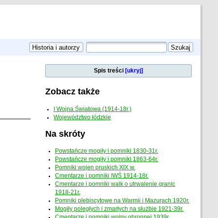
Spis treści
[ukryj]
Zobacz także
I Wojna Światowa (1914-18r.)
Województwo łódzkie
Na skróty
Powstańcze mogiły i pomniki 1830-31r.
Powstańcze mogiły i pomniki 1863-64r.
Pomniki wojen pruskich XIX w.
Cmentarze i pomniki IWŚ 1914-18r.
Cmentarze i pomniki walk o utrwalenie granic
1918-21r.
Pomniki plebiscytowe na Warmii i Mazurach 1920r.
Mogiły poległych i zmarłych na służbie 1921-39r.
Cmentarze i pomniki wojny obronnej 1939r.