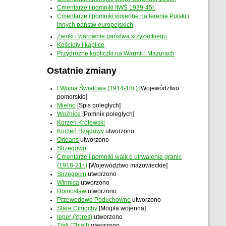
Cmentarze i pomniki IIWŚ 1939-45r.
Cmentarze i pomniki wojenne na terenie Polski i
innych państw europejskich
Zamki i warownie państwa krzyżackiego
Kościoły i kaplice
Przydrożne kapliczki na Warmii i Mazurach
Ostatnie zmiany
I Wojna Światowa (1914-18r.)
[Województwo
pomorskie]
Mielno
[Spis poległych]
Woźnice
[Pomnik poległych]
Korzeń Królewski
Korzeń Rządowy
utworzono
Orléans
utworzono
Strzegowo
Cmentarze i pomniki walk o utrwalenie granic
(1918-21r.)
[Województwo mazowieckie]
Strzegocin
utworzono
Winnica
utworzono
Domosław
utworzono
Przewodowo Poduchowne
utworzono
Stare Cimochy
[Mogiła wojenna]
Ieper (Ypres)
utworzono
Tielt (Thielt)
utworzono