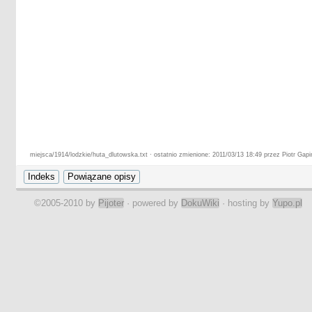
miejsca/1914/lodzkie/huta_dlutowska.txt · ostatnio zmienione: 2011/03/13 18:49 przez Piotr Gapi
©2005-2010 by
Pijoter
· powered by
DokuWiki
· hosting by
Yupo.pl