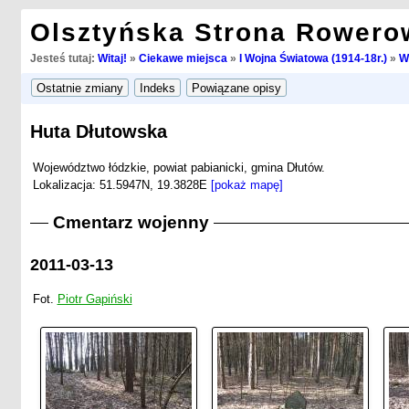
Olsztyńska Strona Rowero
Jesteś tutaj:
Witaj!
»
Ciekawe miejsca
»
I Wojna Światowa (1914-18r.)
»
W
Huta Dłutowska
Województwo łódzkie, powiat pabianicki, gmina Dłutów.
Lokalizacja: 51.5947N, 19.3828E
[pokaż mapę]
Cmentarz wojenny
2011-03-13
Fot.
Piotr Gapiński