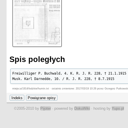
Spis poległych
Freiwilliger P. Buchwald, 4. K. R. J. R. 228, † 21.1.1915

Musk. Karl Darnedde, 10. / R. J. R. 228, † 8.7.1915
miejsca/1914/lodzkie/humin.txt · ostatnio zmienione: 2017/03/19 10:26 przez Grzegorz Putkowsk
©2005-2010 by
Pijoter
· powered by
DokuWiki
· hosting by
Yupo.pl