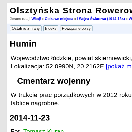
Olsztyńska Strona Rowero
Jesteś tutaj:
Witaj!
»
Ciekawe miejsca
»
I Wojna Światowa (1914-18r.)
»
W
Humin
Województwo łódzkie, powiat skierniewicki
Lokalizacja: 52.0990N, 20.2162E
[pokaż m
Cmentarz wojenny
W trakcie prac porządkowych w 2012 roku,
tablice nagrobne.
2014-11-23
Fot.
Tomasz Kuran