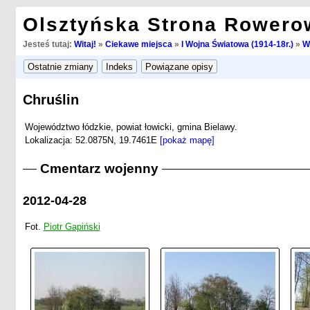
Olsztyńska Strona Rowero
Jesteś tutaj:
Witaj!
»
Ciekawe miejsca
»
I Wojna Światowa (1914-18r.)
»
W
Chruślin
Województwo łódzkie, powiat łowicki, gmina Bielawy.
Lokalizacja: 52.0875N, 19.7461E
[pokaż mapę]
Cmentarz wojenny
2012-04-28
Fot.
Piotr Gapiński