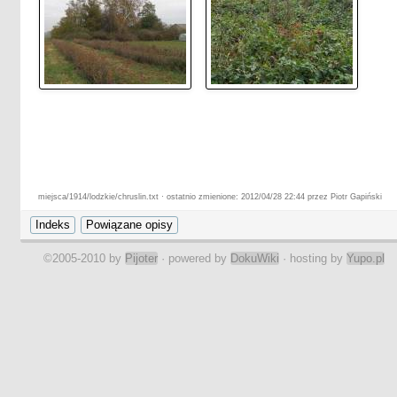
miejsca/1914/lodzkie/chruslin.txt · ostatnio zmienione: 2012/04/28 22:44 przez Piotr Gapiński
©2005-2010 by
Pijoter
· powered by
DokuWiki
· hosting by
Yupo.pl