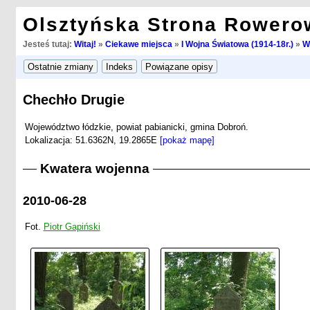
Olsztyńska Strona Rowero
Jesteś tutaj:
Witaj!
»
Ciekawe miejsca
»
I Wojna Światowa (1914-18r.)
»
W
Chechło Drugie
Województwo łódzkie, powiat pabianicki, gmina Dobroń.
Lokalizacja: 51.6362N, 19.2865E
[pokaż mapę]
Kwatera wojenna
2010-06-28
Fot.
Piotr Gapiński