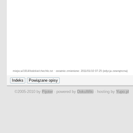
miejsca/1914/lodzkie/chechlo.txt · ostatnio zmienione: 2011/01/10 07:25 (edycja zewnętrzna)
©2005-2010 by
Pijoter
· powered by
DokuWiki
· hosting by
Yupo.pl