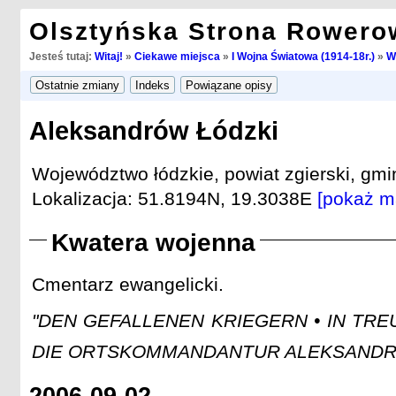
Olsztyńska Strona Rowero
Jesteś tutaj:
Witaj!
»
Ciekawe miejsca
»
I Wojna Światowa (1914-18r.)
»
W
Aleksandrów Łódzki
Województwo łódzkie, powiat zgierski, gm
Lokalizacja: 51.8194N, 19.3038E
[pokaż m
Kwatera wojenna
Cmentarz ewangelicki.
"DEN GEFALLENEN KRIEGERN • IN TR
DIE ORTSKOMMANDANTUR ALEKSANDRO
2006-09-02