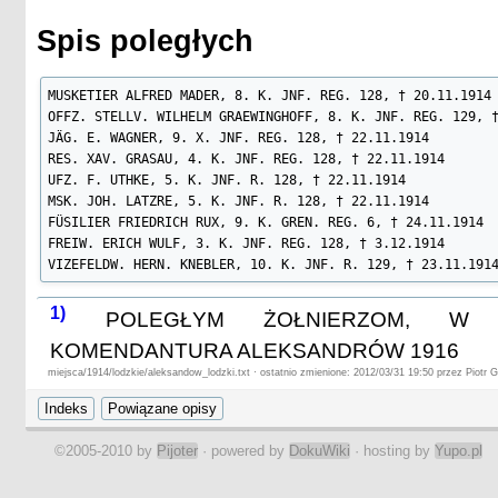
Spis poległych
MUSKETIER ALFRED MADER, 8. K. JNF. REG. 128, † 20.11.1914

OFFZ. STELLV. WILHELM GRAEWINGHOFF, 8. K. JNF. REG. 129, †
JÄG. E. WAGNER, 9. X. JNF. REG. 128, † 22.11.1914

RES. XAV. GRASAU, 4. K. JNF. REG. 128, † 22.11.1914

UFZ. F. UTHKE, 5. K. JNF. R. 128, † 22.11.1914

MSK. JOH. LATZRE, 5. K. JNF. R. 128, † 22.11.1914

FÜSILIER FRIEDRICH RUX, 9. K. GREN. REG. 6, † 24.11.1914

FREIW. ERICH WULF, 3. K. JNF. REG. 128, † 3.12.1914

VIZEFELDW. HERN. KNEBLER, 10. K. JNF. R. 129, † 23.11.191
1)
POLEGŁYM ŻOŁNIERZOM, W B
KOMENDANTURA ALEKSANDRÓW 1916
miejsca/1914/lodzkie/aleksandow_lodzki.txt · ostatnio zmienione: 2012/03/31 19:50 przez Piotr G
©2005-2010 by
Pijoter
· powered by
DokuWiki
· hosting by
Yupo.pl