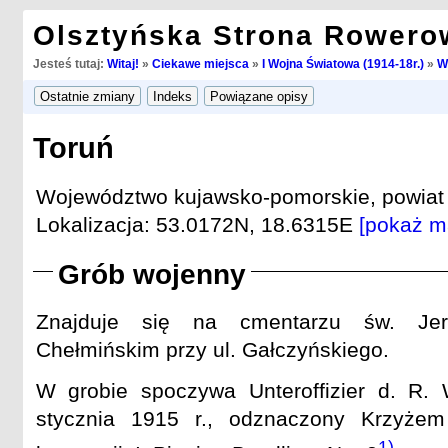
Olsztyńska Strona Rowero
Jesteś tutaj:
Witaj!
»
Ciekawe miejsca
»
I Wojna Światowa (1914-18r.)
»
W
Toruń
Województwo kujawsko-pomorskie, powiat 
Lokalizacja: 53.0172N, 18.6315E
[pokaż m
Grób wojenny
Znajduje się na cmentarzu św. Jer
Chełmińskim przy ul. Gałczyńskiego.
W grobie spoczywa Unteroffizier d. R.
stycznia 1915 r., odznaczony Krzyże
1)