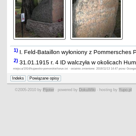
1)
I. Feld-Bataillon wyłoniony z Pommersches Pio
2)
31.01.1915 r. 4 ID walczyła w okolicach Hum
miejsca/1914/kujawsko-pomorskie/torun.txt · ostatnio zmienione: 2016/11/13 14:47 przez Grzeg
©2005-2010 by
Pijoter
· powered by
DokuWiki
· hosting by
Yupo.pl