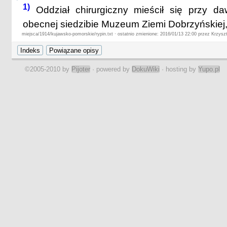
1)
Oddział chirurgiczny mieścił się przy 
obecnej siedzibie Muzeum Ziemi Dobrzyńskiej,
miejsca/1914/kujawsko-pomorskie/rypin.txt · ostatnio zmienione: 2016/01/13 22:00 przez Krzysz
©2005-2010 by
Pijoter
· powered by
DokuWiki
· hosting by
Yupo.pl