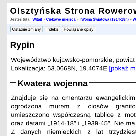
Olsztyńska Strona Rowero
Jesteś tutaj:
Witaj!
»
Ciekawe miejsca
»
I Wojna Światowa (1914-18r.)
»
W
Rypin
Województwo kujawsko-pomorskie, powiat r
Lokalizacja: 53.0668N, 19.4074E
[pokaż m
Kwatera wojenna
Znajduje się na cmentarzu ewangelickim 
ogrodzona murem z ciosów granit
umieszczono współczesną tablicę z mo
oraz datami „1914-18” i „1939-45”. Nie m
Z danych niemieckich z lat trzydzie