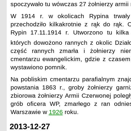
spoczywało tu wówczas 27 żołnierzy armii 
W 1914 r. w okolicach Rypina trwały
przechodziło kilkakrotnie z rąk do rąk. 
Rypin 17.11.1914 r. Utworzono tu kilka
których dowożono rannych z okolic Dzia
część rannych zmarła i żołnierzy ni
cmentarzu ewangelickim, gdzie z czasem
wystawiono pomnik.
Na pobliskim cmentarzu parafialnym znaj
powstania 1863 r., groby żołnierzy garni
zbiorowa żołnierzy Armii Czerwonej poleg
grób oficera WP, zmarłego z ran odni
Warszawie w
1926
roku.
2013-12-27