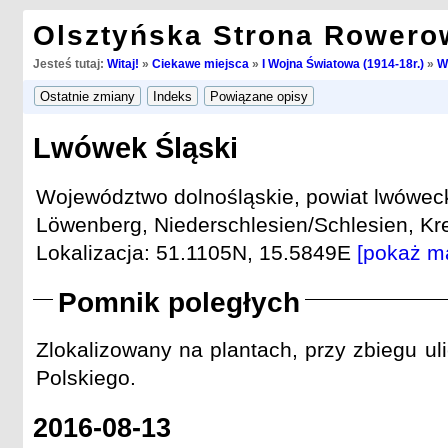
Olsztyńska Strona Rowero
Jesteś tutaj:
Witaj!
»
Ciekawe miejsca
»
I Wojna Światowa (1914-18r.)
»
W
Lwówek Śląski
Województwo dolnośląskie, powiat lwóweck
Löwenberg, Niederschlesien/Schlesien, Kre
Lokalizacja: 51.1105N, 15.5849E
[pokaż m
Pomnik poległych
Zlokalizowany na plantach, przy zbiegu ul
Polskiego.
2016-08-13