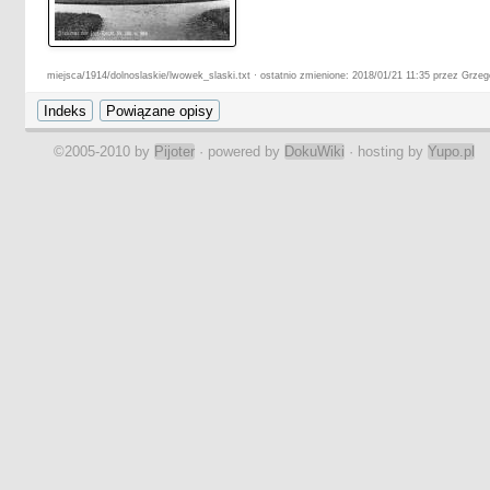
miejsca/1914/dolnoslaskie/lwowek_slaski.txt · ostatnio zmienione: 2018/01/21 11:35 przez Grze
©2005-2010 by
Pijoter
· powered by
DokuWiki
· hosting by
Yupo.pl