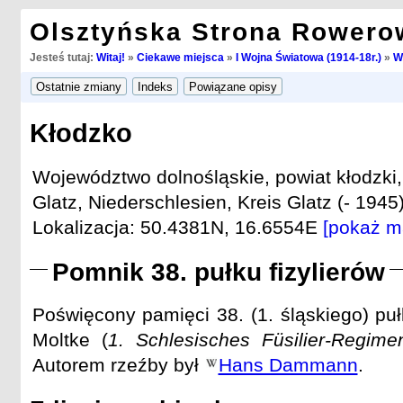
Olsztyńska Strona Rowero
Jesteś tutaj:
Witaj!
»
Ciekawe miejsca
»
I Wojna Światowa (1914-18r.)
»
W
Kłodzko
Województwo dolnośląskie, powiat kłodzki
Glatz, Niederschlesien, Kreis Glatz (- 1945)
Lokalizacja: 50.4381N, 16.6554E
[pokaż m
Pomnik 38. pułku fizylierów
Poświęcony pamięci 38. (1. śląskiego) puł
Moltke (
1. Schlesisches Füsilier-Regime
Autorem rzeźby był
Hans Dammann
.