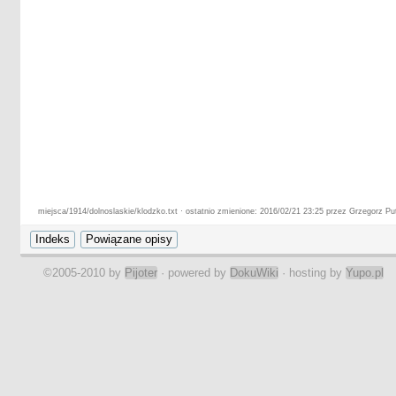
miejsca/1914/dolnoslaskie/klodzko.txt · ostatnio zmienione: 2016/02/21 23:25 przez Grzegorz P
©2005-2010 by
Pijoter
· powered by
DokuWiki
· hosting by
Yupo.pl