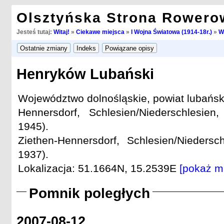
Olsztyńska Strona Rowero
Jesteś tutaj:
Witaj!
»
Ciekawe miejsca
»
I Wojna Światowa (1914-18r.)
»
W
Henryków Lubański
Województwo dolnośląskie, powiat lubańsk
Hennersdorf, Schlesien/Niederschlesie
1945).
Ziethen-Hennersdorf, Schlesien/Niedersc
1937).
Lokalizacja: 51.1664N, 15.2539E
[pokaż m
Pomnik poległych
2007-08-12