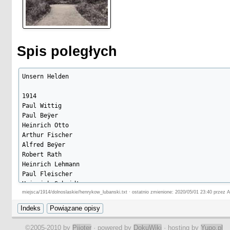
Spis poległych
Unsern Helden

1914

Paul Wittig

Paul Beÿer

Heinrich Otto

Arthur Fischer

Alfred Beÿer

Robert Rath

Heinrich Lehmann

Paul Fleischer

Heinrich Schmidt

miejsca/1914/dolnoslaskie/henrykow_lubanski.txt · ostatnio zmienione: 2020/05/01 23:40 przez A
1915

Richard Werner

Richard Krause

©2005-2010 by
Pijoter
· powered by
DokuWiki
· hosting by
Yupo.pl