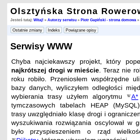
Olsztyńska Strona Rowero
Jesteś tutaj:
Witaj!
»
Autorzy serwisu
»
Piotr Gapiński - strona domowa
Serwisy WWW
Chyba najciekawszy projekt, który pop
najkrótszej drogi w mieście
. Teraz nie r
roku robiło. Przeniosłem współrzędne uli
bazy danych, wyliczyłem odległości mię
wybierania trasy użyłem algorytmu
A*
tymczasowych tabelach HEAP (MySQL). 
trasy uwzględniało klasę drogi i ogranicze
wyszukiwania rozwiązania oscylował w g
było przyspieszeniem o rząd wielkoś