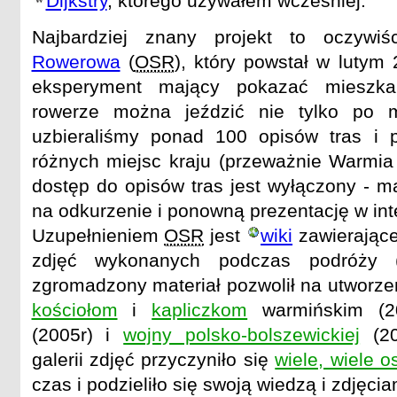
Dijkstry
, którego używałem wcześniej.
Najbardziej znany projekt to oczywi
Rowerowa
(
OSR
), który powstał w lutym 
eksperyment mający pokazać mieszk
rowerze można jeździć nie tylko po m
uzbieraliśmy ponad 100 opisów tras i 
różnych miejsc kraju (przeważnie Warmia
dostęp do opisów tras jest wyłączony - ma
na odkurzenie i ponowną prezentację w int
Uzupełnieniem
OSR
jest
wiki
zawierające
zdjęć wykonanych podczas podróży 
zgromadzony materiał pozwolił na utworze
kościołom
i
kapliczkom
warmińskim (2
(2005r) i
wojny polsko-bolszewickiej
(20
galerii zdjęć przyczyniło się
wiele, wiele o
czas i podzieliło się swoją wiedzą i zdjęcia