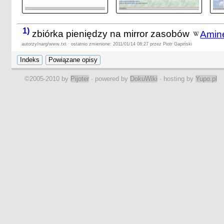
1)
zbiórka pieniędzy na mirror zasobów
Amin
autorzy/narg/www.txt · ostatnio zmienione: 2011/01/14 08:27 przez Piotr Gapiński
©2005-2010 by
Pijoter
· powered by
DokuWiki
· hosting by
Yupo.pl