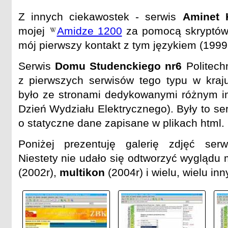
Z innych ciekawostek - serwis
Aminet 
mojej
Amidze 1200
za pomocą skryptów
mój pierwszy kontakt z tym językiem (1999r
Serwis
Domu Studenckiego nr6
Politech
z pierwszych serwisów tego typu w kraj
było ze stronami dedykowanymi różnym i
Dzień Wydziału Elektrycznego). Były to se
o statyczne dane zapisane w plikach html.
Poniżej prezentuję galerię zdjęć serw
Niestety nie udało się odtworzyć wyglądu 
(2002r),
multikon
(2004r) i wielu, wielu in