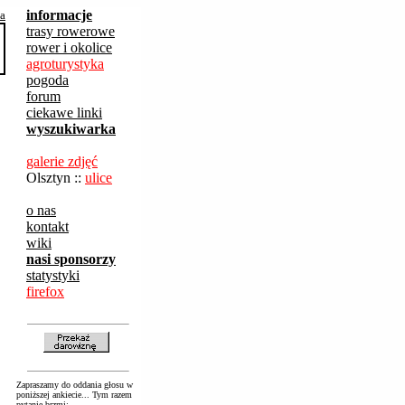
informacje
ba
trasy rowerowe
rower i okolice
agroturystyka
pogoda
forum
ciekawe linki
wyszukiwarka
galerie zdjęć
Olsztyn ::
ulice
o nas
kontakt
wiki
nasi sponsorzy
statystyki
firefox
Zapraszamy do oddania głosu w
poniższej ankiecie... Tym razem
pytanie brzmi: