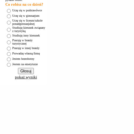
Co robisz na co dzień?
Uczę się w podstawówce
Uczę się w gimnazjum
Uczę się w liceum/szkole
ponadgimnazjalnej
Studiuję kierunek związany
z turystyką
Studiuję inny kierunek
Pracuję w branży
turystycznej
Pracuję w innej branży
Prowadzę własną firmę
Jestem bezrobotny
Jestem na emeryturze
pokaż wyniki