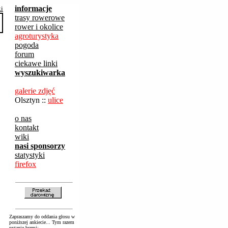
informacje
ki
trasy rowerowe
rower i okolice
agroturystyka
pogoda
forum
ciekawe linki
wyszukiwarka
galerie zdjęć
Olsztyn ::
ulice
o nas
kontakt
wiki
nasi sponsorzy
statystyki
firefox
Zapraszamy do oddania głosu w
poniższej ankiecie... Tym razem
pytanie brzmi: