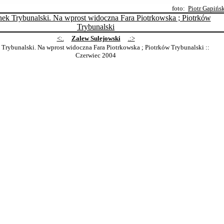
foto:
Piotr Gapińs
<:.
Zalew Sulejowski
.:>
Trybunalski. Na wprost widoczna Fara Piotrkowska ; Piotrków Trybunalski
::
Czerwiec 2004