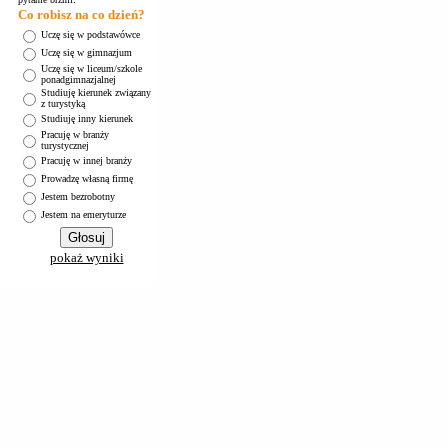
Co robisz na co dzień?
Uczę się w podstawówce
Uczę się w gimnazjum
Uczę się w liceum/szkole
ponadgimnazjalnej
Studiuję kierunek związany
z turystyką
Studiuję inny kierunek
Pracuję w branży
turystycznej
Pracuję w innej branży
Prowadzę własną firmę
Jestem bezrobotny
Jestem na emeryturze
pokaż wyniki