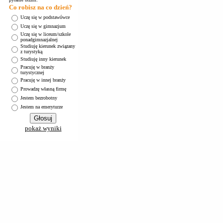
Co robisz na co dzień?
Uczę się w podstawówce
Uczę się w gimnazjum
Uczę się w liceum/szkole
ponadgimnazjalnej
Studiuję kierunek związany
z turystyką
Studiuję inny kierunek
Pracuję w branży
turystycznej
Pracuję w innej branży
Prowadzę własną firmę
Jestem bezrobotny
Jestem na emeryturze
pokaż wyniki