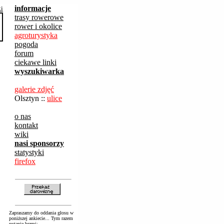
informacje
ki
trasy rowerowe
rower i okolice
agroturystyka
pogoda
forum
ciekawe linki
wyszukiwarka
galerie zdjęć
Olsztyn ::
ulice
o nas
kontakt
wiki
nasi sponsorzy
statystyki
firefox
Zapraszamy do oddania głosu w
poniższej ankiecie... Tym razem
pytanie brzmi: