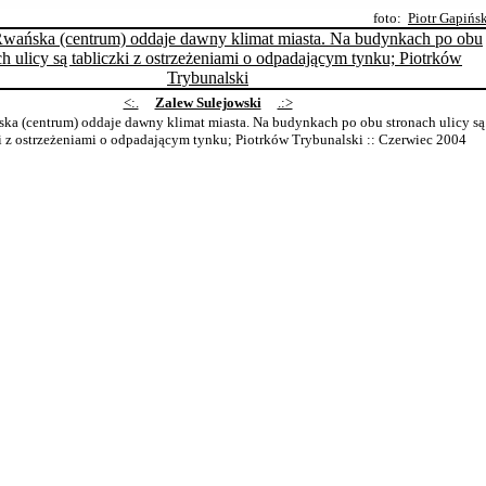
foto:
Piotr Gapińs
<:.
Zalew Sulejowski
.:>
ka (centrum) oddaje dawny klimat miasta. Na budynkach po obu stronach ulicy są
i z ostrzeżeniami o odpadającym tynku; Piotrków Trybunalski
:: Czerwiec 2004