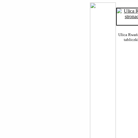
Ulica Rwańs
tabliczk