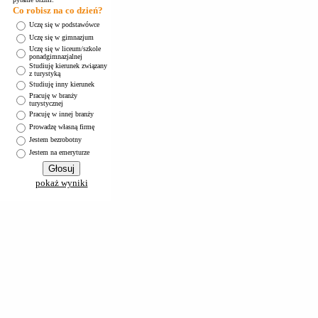
Co robisz na co dzień?
Uczę się w podstawówce
Uczę się w gimnazjum
Uczę się w liceum/szkole
ponadgimnazjalnej
Studiuję kierunek związany
z turystyką
Studiuję inny kierunek
Pracuję w branży
turystycznej
Pracuję w innej branży
Prowadzę własną firmę
Jestem bezrobotny
Jestem na emeryturze
pokaż wyniki