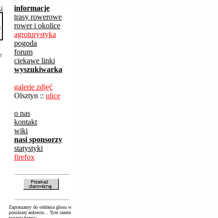
informacje
ki
trasy rowerowe
rower i okolice
agroturystyka
pogoda
forum
e
ciekawe linki
:
wyszukiwarka
galerie zdjęć
Olsztyn ::
ulice
o nas
kontakt
wiki
nasi sponsorzy
statystyki
firefox
Zapraszamy do oddania głosu w
poniższej ankiecie... Tym razem
pytanie brzmi: