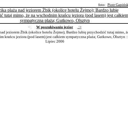
foto:
Piotr Gapińs
<:.
W poszukiwaniu jezior
.:>
nad jeziorem Żbik (okolice hotelu Żejmo); Bardzo lubię przychodzić tutaj mimo, ż
m krańcu jeziora (pod lasem) jest całkiem sympatyczna plaża; Gutkowo, Olsztyn
:
Lipiec 2006