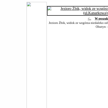
<:.
W poszuk
Jezioro Żbik, widok ze wzgórza niedaleko o
Olsztyn
: