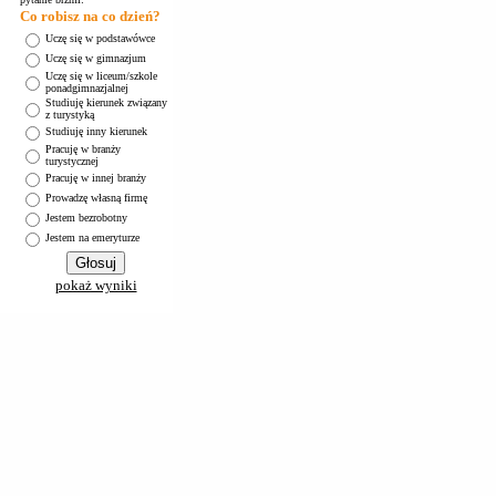
Co robisz na co dzień?
Uczę się w podstawówce
Uczę się w gimnazjum
Uczę się w liceum/szkole
ponadgimnazjalnej
Studiuję kierunek związany
z turystyką
Studiuję inny kierunek
Pracuję w branży
turystycznej
Pracuję w innej branży
Prowadzę własną firmę
Jestem bezrobotny
Jestem na emeryturze
pokaż wyniki