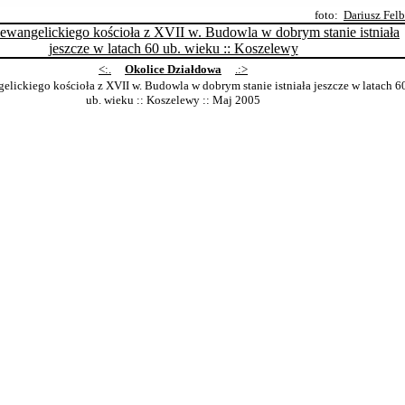
foto:
Dariusz Fel
<:.
Okolice Działdowa
.:>
elickiego kościoła z XVII w. Budowla w dobrym stanie istniała jeszcze w latach 6
ub. wieku :: Koszelewy
:: Maj 2005