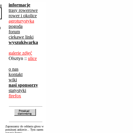
informacje
ba
trasy rowerowe
rower i okolice
agroturystyka
pogoda
0
forum
ciekawe linki
wyszukiwarka
galerie zdjęć
Olsztyn ::
ulice
o nas
kontakt
wiki
nasi sponsorzy
statystyki
firefox
Zapraszamy do oddania głosu w
poniższej ankiecie... Tym razem
pytanie brzmi: