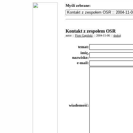
Myśli zebrane:
Kontakt z zespołem OSR
autor ::
Piotr Gapiński
:: 2004-11-06 ::
drukuj
temat:
imię,
nazwisko:
e-mail:
wiadomość: