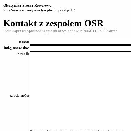
Olsztyńska Strona Rowerowa
http://www.rowery.olsztyn.pl/info.php?p=17
Kontakt z zespołem OSR
Piotr Gapiński <piotr dot gapinski at wp dot pl> :: 2004-11-06 19:30:52
temat:
imię, nazwisko:
e-mail:
wiadomość: