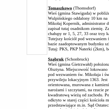
Tomaszkowo
(Thomsdorf)
Wieś (gmina Stawiguda) w pobliż
Wulpińskiego oddalony 10 km na 
Mikołaj Kopernik, administrator 
zapisał tutaj osadnikom ziemię. Z
chałupy nr 1, 5, 27, 33 oraz trzy
Tutejszy kościół pod wezwaniem 
bazie zaadoptowanym budynku sz
Tutaj: PKS, PKP Naterki (2km), 
Sząbruk
(Schonbruck)
Wieś (gmina Gietrzwałd) położon
Olsztyna. Miejscowość lokowano
pod wezwaniem św. Mikołaja i św
przywileju lokacyjnym 1363. Jest
orientowana, murowana z kamieni
narożami i szczytami, na rzucie pr
kwadratową wieżą od zachodu. Po
odkryto w starej części kościoła 
przedstawiające m.in. Sąd Ostatec