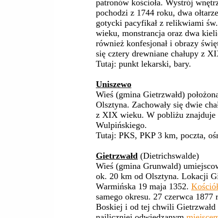
patronów kościoła. Wystrój wnętrz
pochodzi z 1744 roku, dwa ołtarz
gotycki pacyfikał z relikwiami św
wieku, monstrancja oraz dwa kiel
również konfesjonał i obrazy świ
się cztery drewniane chałupy z XI
Tutaj: punkt lekarski, bary.
Uniszewo
Wieś (gmina Gietrzwałd) położon
Olsztyna. Zachowały się dwie chał
z XIX wieku. W pobliżu znajduje s
Wulpińskiego.
Tutaj: PKS, PKP 3 km, poczta, oś
Gietrzwałd
(Dietrichswalde)
Wieś (gmina Grunwald) umiejscow
ok. 20 km od Olsztyna. Lokacji G
Warmińska 19 maja 1352.
Kościół
samego okresu. 27 czerwca 1877 r
Boskiej i od tej chwili Gietrzwałd
najliczniej odwiedzanym
miejsce