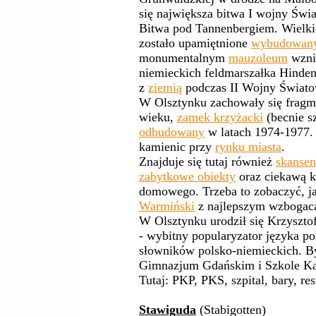
się największa bitwa I wojny Świ
Bitwa pod Tannenbergiem. Wielk
zostało upamiętnione
wybudowan
monumentalnym
mauzoleum
wzni
niemieckich feldmarszałka Hinde
z
ziemią
podczas II Wojny Świato
W Olsztynku zachowały się frag
wieku,
zamek krzyżacki
(becnie sz
odbudowany
w latach 1974-1977.
kamienic przy
rynku miasta
.
Znajduje się tutaj również
skansen
zabytkowe obiekty
oraz ciekawą k
domowego. Trzeba to zobaczyć, j
Warmiński
z najlepszym wzbogac
W Olsztynku urodził się Krzyszto
- wybitny popularyzator języka po
słowników polsko-niemieckich. By
Gimnazjum Gdańskim i Szkole Ka
Tutaj: PKP, PKS, szpital, bary, res
Stawiguda
(Stabigotten)