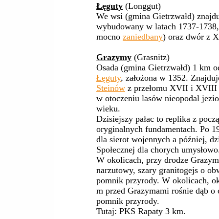
Łęguty
(Longgut)
We wsi (gmina Gietrzwałd) znajduj
wybudowany w latach 1737-1738
mocno
zaniedbany
) oraz dwór z 
Grazymy
(Grasnitz)
Osada (gmina Gietrzwałd) 1 km 
Łęguty
, założona w 1352. Znajduj
Steinów
z przełomu XVII i XVIII 
w otoczeniu lasów nieopodal jezi
wieku.
Dzisiejszy pałac to replika z po
oryginalnych fundamentach. Po 1
dla sierot wojennych a później, d
Społecznej dla chorych umysłowo
W okolicach, przy drodze Grazymy
narzutowy, szary granitogejs o o
pomnik przyrody. W okolicach, ok
m przed Grazymami rośnie dąb o 
pomnik przyrody.
Tutaj: PKS Rapaty 3 km.