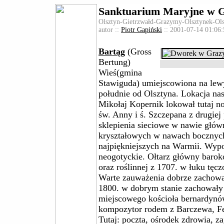
Sanktuarium Maryjne w G
Olsztyn-Gietrzwałd-Grazymy-Olsztynek-Ols
autor ::
Piotr Gapiński
:: 2001-07-14 01:06:
Bartąg
(Gross
Bertung)
Wieś(gmina
Stawiguda) umiejscowiona na le
południe od Olsztyna. Lokacja na
Mikołaj Kopernik lokował tutaj 
św. Anny i ś. Szczepana z drugie
sklepienia sieciowe w nawie główn
kryształowych w nawach bocznych 
najpiękniejszych na Warmii. Wypo
neogotyckie. Ołtarz główny baroko
oraz roślinnej z 1707. w łuku tę
Warte zauważenia dobrze zachowan
1800. w dobrym stanie zachowały 
miejscowego kościoła bernardynów
kompozytor rodem z Barczewa, Fe
Tutaj: poczta, ośrodek zdrowia, za