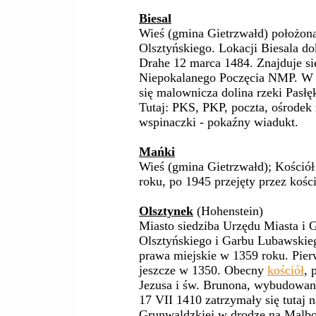
Biesal
Wieś (gmina Gietrzwałd) położona
Olsztyńskiego. Lokacji Biesala d
Drahe 12 marca 1484. Znajduje s
Niepokalanego Poczęcia NMP. W o
się malownicza dolina rzeki Pasłęk
Tutaj: PKS, PKP, poczta, ośrodek
wspinaczki - pokaźny wiadukt.
Mańki
Wieś (gmina Gietrzwałd); Kośció
roku, po 1945 przejęty przez kośc
Olsztynek
(Hohenstein)
Miasto siedziba Urzędu Miasta i 
Olsztyńskiego i Garbu Lubawskieg
prawa miejskie w 1359 roku. Pie
jeszcze w 1350. Obecny
kościół
, 
Jezusa i św. Brunona, wybudowan
17 VII 1410 zatrzymały się tutaj n
Grunwaldzkiej w drodze na Malbo