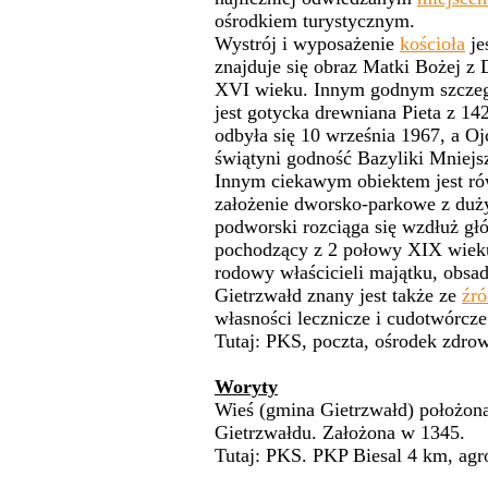
ośrodkiem turystycznym.
Wystrój i wyposażenie
kościoła
je
znajduje się obraz Matki Bożej z 
XVI wieku. Innym godnym szczegó
jest gotycka drewniana Pieta z 14
odbyła się 10 września 1967, a Ojc
świątyni godność Bazyliki Mniejsz
Innym ciekawym obiektem jest r
założenie dworsko-parkowe z du
podworski rozciąga się wzdłuż głó
pochodzący z 2 połowy XIX wieku
rodowy właścicieli majątku, obsa
Gietrzwałd znany jest także ze
źr
własności lecznicze i cudotwórcze
Tutaj: PKS, poczta, ośrodek zdrow
Woryty
Wieś (gmina Gietrzwałd) położon
Gietrzwałdu. Założona w 1345.
Tutaj: PKS. PKP Biesal 4 km, agr