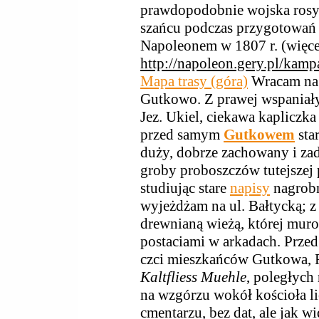
prawdopodobnie wojska rosyj
szańcu podczas przygotowań 
Napoleonem w 1807 r. (więcej
http://napoleon.gery.pl/kamp
Mapa trasy (góra)
Wracam na 
Gutkowo. Z prawej wspaniały
Jez. Ukiel, ciekawa kapliczka 
przed samym
Gutkowem
sta
duży, dobrze zachowany i zad
groby proboszczów tutejszej
studiując stare
napisy
nagrobn
wyjeżdżam na ul. Bałtycką; z
drewnianą wieżą, której mur
postaciami w arkadach. Prz
czci mieszkańców Gutkowa, R
Kaltfliess Muehle
, poległych
na wzgórzu wokół kościoła li
cmentarzu, bez dat, ale jak w