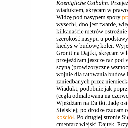
Koenigliche Ostbahn
. Przej
wiaduktem, skręcam w prawo 
Widzę pod nasypem spory
pr
wysechł, dno jest twarde, wię
kilkanaście metrów ostrożnie
szerokość nasypu u podstawy
kiedyś w budowę kolei. Wyje
Gronit na Dajtki, skręcam w 
przejeżdżam jeszcze raz pod 
szyną (prowizoryczne wzmocn
wojnie dla ratowania budowli
zaniedbanych przez niemiecką
Wiadukt, podobnie jak poprze
(cegła odmalowana na czerwon
Wjeżdżam na Dajtki. Jadę os
Sielskiej; po drodze rzucam
kościół
. Po drugiej stronie S
cmentarz wiejski Dajtek. Pr