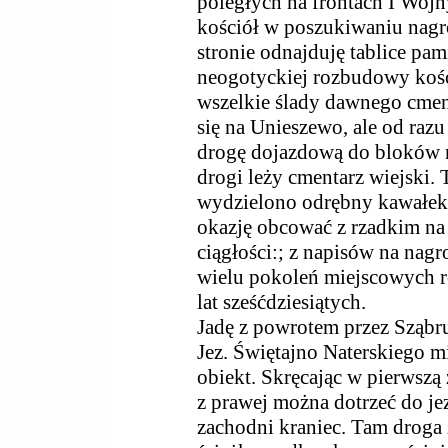
poległych na frontach I Wojn
kościół w poszukiwaniu nag
stronie odnajduję tablice p
neogotyckiej rozbudowy kości
wszelkie ślady dawnego cment
się na Unieszewo, ale od ra
drogę dojazdową do bloków m
drogi leży cmentarz wiejski.
wydzielono odrębny kawałek
okazję obcować z rzadkim na
ciągłości:; z napisów na nag
wielu pokoleń miejscowych r
lat sześćdziesiątych.
Jadę z powrotem przez Sząbr
Jez. Świętajno Naterskiego m
obiekt. Skręcając w pierwszą
z prawej można dotrzeć do jez
zachodni kraniec. Tam droga 