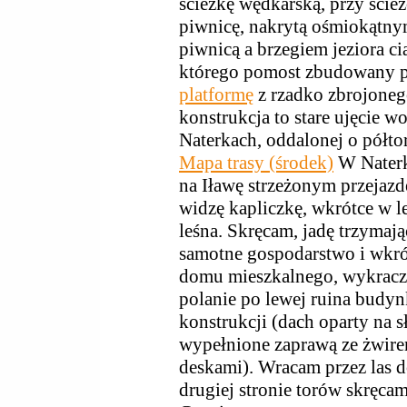
ścieżkę wędkarską, przy ście
piwnicę, nakrytą ośmiokątn
piwnicą a brzegiem jeziora ci
którego pomost zbudowany p
platformę
z rzadko zbrojoneg
konstrukcja to stare ujęcie w
Naterkach, oddalonej o półtor
Mapa trasy (środek)
W Naterk
na Iławę strzeżonym przejazd
widzę kapliczkę, wkrótce w 
leśna. Skręcam, jadę trzymają
samotne gospodarstwo i wkró
domu mieszkalnego, wykracz
polanie po lewej ruina budy
konstrukcji (dach oparty na 
wypełnione zaprawą ze żwir
deskami). Wracam przez las 
drugiej stronie torów skręca