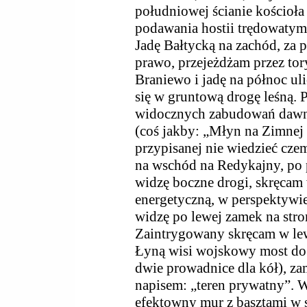
południowej ścianie kościoł
podawania hostii trędowatym z
Jadę Bałtycką na zachód, za 
prawo, przejeżdżam przez tory
Braniewo i jadę na północ uli
się w gruntową drogę leśną. 
widocznych zabudowań daw
(coś jakby: „Młyn na Zimnej 
przypisanej nie wiedzieć cz
na wschód na Redykajny, po p
widzę boczne drogi, skręcam 
energetyczną, w perspektywie 
widzę po lewej zamek na str
Zaintrygowany skręcam w lew
Łyną wisi wojskowy most do
dwie prowadnice dla kół), za
napisem: „teren prywatny”. W
efektowny mur z basztami w 