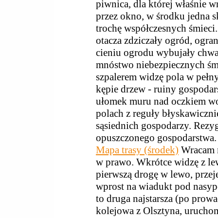
piwnica, dla której właśnie 
przez okno, w środku jedna s
trochę współczesnych śmieci
otacza zdziczały ogród, ogra
cieniu ogrodu wybujały chwa
mnóstwo niebezpiecznych śmi
szpalerem widzę pola w pełn
kępie drzew - ruiny gospodar
ułomek muru nad oczkiem w
polach z reguły błyskawicznie
sąsiednich gospodarzy. Rezy
opuszczonego gospodarstwa.
Mapa trasy (środek)
Wracam n
w prawo. Wkrótce widzę z le
pierwszą drogę w lewo, przej
wprost na wiadukt pod nasype
to druga najstarsza (po prowa
kolejowa z Olsztyna, uruchom