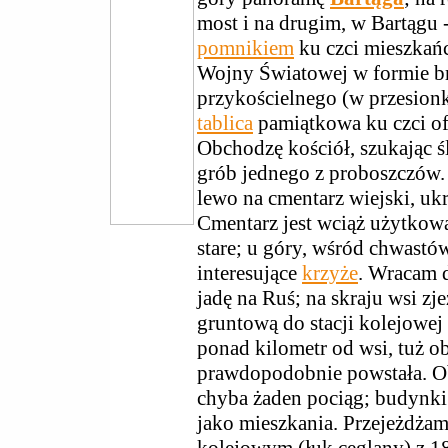
most i na drugim, w Bartągu
pomnikiem
ku czci mieszkańc
Wojny Światowej w formie b
przykościelnego (w przesionk
tablica
pamiątkowa ku czci of
Obchodzę kościół, szukając ś
grób jednego z proboszczów.
lewo na cmentarz wiejski, u
Cmentarz jest wciąż użytkow
stare; u góry, wśród chwastów
interesujące
krzyże
. Wracam 
jadę na Ruś; na skraju wsi z
gruntową do stacji kolejowej 
ponad kilometr od wsi, tuż ob
prawdopodobnie powstała. Obe
chyba żaden pociąg; budynki 
jako mieszkania. Przejeżdż