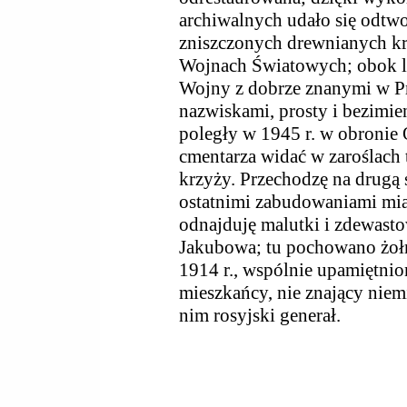
archiwalnych udało się odtw
zniszczonych drewnianych kr
Wojnach Światowych; obok li
Wojny z dobrze znanymi w 
nazwiskami, prosty i bezimien
poległy w 1945 r. w obronie 
cmentarza widać w zaroślach
krzyży. Przechodzę na drugą 
ostatnimi zabudowaniami mia
odnajduję malutki i zdewast
Jakubowa; tu pochowano żołn
1914 r., wspólnie upamiętni
mieszkańcy, nie znający niem
nim rosyjski generał.