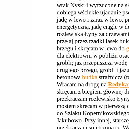
wrak Nyski i wyrzucone na sk
dobiega wściekłe ujadanie ps
jadę w lewo i zaraz w lewo, p
energetyczną, jadę ciągle w d
rozlewiska Łyny za drzewami 
przełaj przez rzadki lasek bu
brzegu i skręcam w lewo do
g
dla elektrowni w pobliżu osa
grobli; jaz przepuszcza wodę
drugiego brzegu, grobli i jaz
betonowa
budka
strażnicza (t
Wracam na drogę na
Redyka
skręcam z biegiem głównej dr
przekraczam rozlewisko Łyn
mostem skręcam w pierwszą d
do Szlaku Kopernikowskiego
Jakubowo. Przy innej, starsze
przekraczam spiętrzoną rz. 