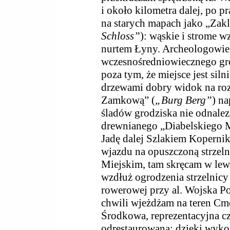
i około kilometra dalej, po p
na starych mapach jako „Zak
Schloss”
): wąskie i strome w
nurtem Łyny. Archeologowie o
wczesnośredniowiecznego gro
poza tym, że miejsce jest sil
drzewami dobry widok na roz
Zamkową” (
„Burg Berg”
) na
śladów grodziska nie odnale
drewnianego „Diabelskiego 
Jadę dalej Szlakiem Koperni
wjazdu na opuszczoną strzel
Miejskim, tam skręcam w lew
wzdłuż ogrodzenia strzelnicy
rowerowej przy al. Wojska P
chwili wjeżdżam na teren Cm
Środkowa, reprezentacyjna c
odrestaurowana; dzięki wyko