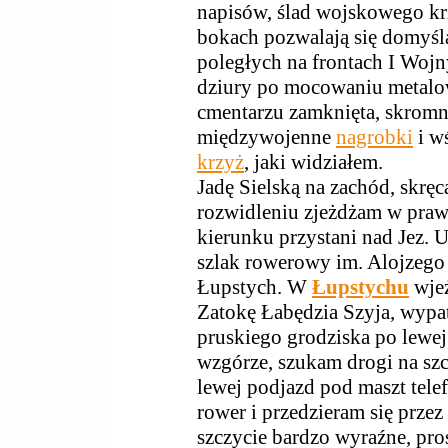
napisów, ślad wojskowego kr
bokach pozwalają się domyśl
poległych na frontach I Wojn
dziury po mocowaniu metalow
cmentarzu zamknięta, skromn
międzywojenne
nagrobki
i w
krzyż
, jaki widziałem.
Jadę Sielską na zachód, skręc
rozwidleniu zjeżdżam w pra
kierunku przystani nad Jez. U
szlak rowerowy im. Alojzego 
Łupstych. W
Łupstychu
wjeż
Zatokę Łabędzia Szyja, wypa
pruskiego grodziska po lewej
wzgórze, szukam drogi na szc
lewej podjazd pod maszt tel
rower i przedzieram się przez
szczycie bardzo wyraźne, pro