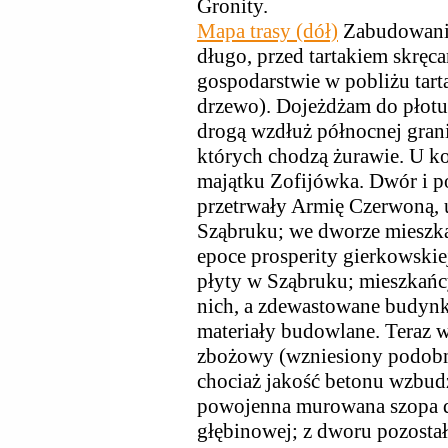
Gronity.
Mapa trasy (dół)
Zabudowania 
długo, przed tartakiem skrę
gospodarstwie w pobliżu tarta
drzewo). Dojeżdżam do płotu 
drogą wzdłuż północnej grani
których chodzą żurawie. U ko
majątku Zofijówka. Dwór i 
przetrwały Armię Czerwoną,
Sząbruku; we dworze mieszk
epoce prosperity gierkowskie
płyty w Sząbruku; mieszkańc
nich, a zdewastowane budynk
materiały budowlane. Teraz 
zbożowy (wzniesiony podobn
chociaż jakość betonu wzbud
powojenna murowana szopa d
głębinowej; z dworu pozostał