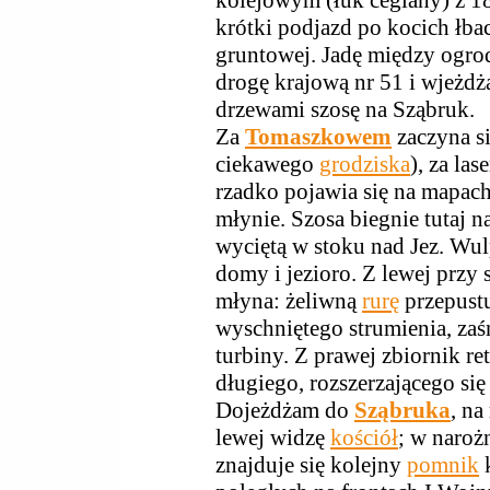
kolejowym (łuk ceglany) z 188
krótki podjazd po kocich łba
gruntowej. Jadę między ogro
drogę krajową nr 51 i wjeżd
drzewami szosę na Sząbruk.
Za
Tomaszkowem
zaczyna si
ciekawego
grodziska
), za la
rzadko pojawia się na mapach
młynie. Szosa biegnie tutaj 
wyciętą w stoku nad Jez. Wulp
domy i jezioro. Z lewej przy 
młyna: żeliwną
rurę
przepustu
wyschniętego strumienia, za
turbiny. Z prawej zbiornik r
długiego, rozszerzającego si
Dojeżdżam do
Sząbruka
, na
lewej widzę
kościół
; w naroż
znajduje się kolejny
pomnik
k