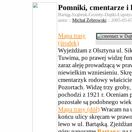
Pomniki, cmentarze i
Bartąg-Sząbruk-Gronity-Dajtki-Łupst
autor ::
Michał Żebrowski
:: 2005-05-07
Mapa trasy
(środek)
Wyjeżdżam z Olsztyna ul. Sik
Tuwima, po prawej widzę fu
zaraz aleję prowadzącą w pra
niewielkim wzniesieniu. Skrę
cmentarzyk rodowy właścicie
Pozortach. Widzę trzy groby
pochodzi z 1921 r. Oceniam po
pozostałe są podobnego wiek
Mapa trasy (dół)
Wracam na ul
końcu ulicy skręcam w prawo
lewo w ul. Bartąską. Zjeżdża
góry panoramę
Bartąga
; na 