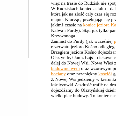
więc na trasie do Rudzisk nie spo
W Rudziskach koniec asfaltu - dal
która jak na złość cały czas się r
mapie. Klucząc, przebijając się pr
jakimś czasie na
koniec jeziora K
Kalwa i Purdy). Stąd już tylko pa
Krzywonoga.
Zamiast do Purdy (jak wcześniej
rezerwatu jezioro Kośno odległeg
Brzegiem jeziora Kośno dojeżdzam
Olsztyn był Jan z Łajs - ciekawe c
dalej do Nowej Wsi. Nowa Wieś 
budownictwem
oraz wzorowym porz
bociany
oraz przepiękny
kościół
gó
Z Nowej Wsi jedziemy w kierunku
leśniczówki Zazdrość trafić na dr
dojeżdżamy do Olsztyńskiej dziel
wielki plac budowy. To koniec na