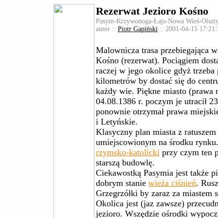
Rezerwat Jezioro Kośno
Pasym-Krzywonoga-Łajs-Nowa Wieś-Olszty
autor ::
Piotr Gapiński
:: 2001-04-15 17:21:
Malownicza trasa przebiegająca w
Kośno (rezerwat). Pociągiem dost
raczej w jego okolice gdyż trzeba
kilometrów by dostać się do centr
każdy wie. Piękne miasto (prawa 
04.08.1386 r. poczym je utracił 2
ponownie otrzymał prawa miejski
i Letyńskie.
Klasyczny plan miasta z ratuszem
umiejscowionym na środku rynku
rzymsko-katolicki
przy czym ten 
starszą budowlę.
Ciekawostką Pasymia jest także 
dobrym stanie
wieża ciśnień
. Rus
Grzegrzółki by zaraz za miastem 
Okolica jest (jaz zawsze) przecudn
jezioro. Wszędzie ośrodki wypocz