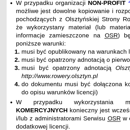
W przypadku organizacji
NON-PROFIT
możliwe jest dowolne kopiowanie i rozp
pochodzących z Olsztyńskiej Strony R
że wykorzystany materiał (lub materi
informacje zamieszczone na
OSR
) b
poniższe warunki:
musi być opublikowany na warunkach l
musi być opatrzony adnotacją o pierw
musi być opatrzony adnotacją
Olsz
http://www.rowery.olsztyn.pl
do dokumentu musi być dołączona ko
do opisu warunków licencji)
W przypadku wykorzystania m
KOMERCYJNYCH
konieczny jest wcześ
i/lub z administratorami Serwisu
OSR
w c
dodatkowej licencji.