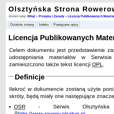
Olsztyńska Strona Rowero
Jesteś tutaj:
Witaj!
»
Przepisy i Zasady
»
Licencja Publikowanych Materi
Licencja Publikowanych Mate
Celem dokumentu jest przedstawienie za
udostępniania materiałów w Serwis
zamieszczono także tekst licencji
OPL
.
Definicje
Ilekroć w dokumencie zostaną użyte poniż
skróty, będą miały one następujące znacze
OSR
- Serwis Olsztyńska 
http://www.rowery.olsztyn.pl