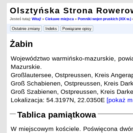
Olsztyńska Strona Rowero
Jesteś tutaj:
Witaj!
»
Ciekawe miejsca
»
Pomniki wojen pruskich (XIX w.)
Żabin
Województwo warmińsko-mazurskie, powia
Mazurskie.
Großlautersee, Ostpreussen, Kreis Angerap
Groß Schabienen, Ostpreussen, Kreis Dar
Groß Szabienen, Ostpreussen, Kreis Darke
Lokalizacja: 54.3197N, 22.0350E
[pokaż m
Tablica pamiątkowa
W miejscowym kościele. Poświęcona dwóm