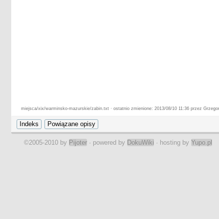
miejsca/xix/warminsko-mazurskie/zabin.txt · ostatnio zmienione: 2013/08/10 11:36 przez Grzego
©2005-2010 by
Pijoter
· powered by
DokuWiki
· hosting by
Yupo.pl