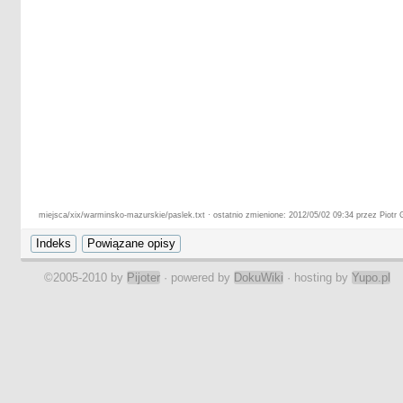
miejsca/xix/warminsko-mazurskie/paslek.txt · ostatnio zmienione: 2012/05/02 09:34 przez Piotr 
©2005-2010 by
Pijoter
· powered by
DokuWiki
· hosting by
Yupo.pl