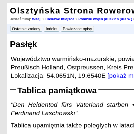
Olsztyńska Strona Rowero
Jesteś tutaj:
Witaj!
»
Ciekawe miejsca
»
Pomniki wojen pruskich (XIX w.)
Pasłęk
Województwo warmińsko-mazurskie, powiat 
Preußisch Holland, Ostpreussen, Kreis Pre
Lokalizacja: 54.0651N, 19.6540E
[pokaż m
Tablica pamiątkowa
"Den Heldentod fürs Vaterland starben 
Ferdinand Laschowski"
.
Tablica upamiętnia także poległych w lata