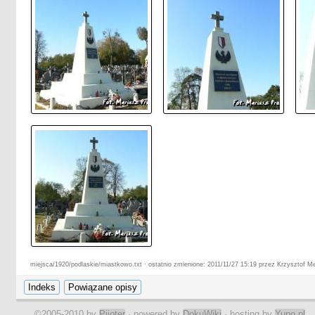
miejsca/1920/podlaskie/miastkowo.txt · ostatnio zmienione: 2011/11/27 15:19 przez Krzysztof M
©2005-2010 by
Pijoter
· powered by
DokuWiki
· hosting by
Yupo.pl