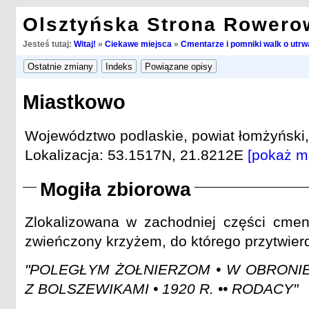
Olsztyńska Strona Rowero
Jesteś tutaj:
Witaj!
»
Ciekawe miejsca
»
Cmentarze i pomniki walk o utrwa
Miastkowo
Województwo podlaskie, powiat łomżyński
Lokalizacja: 53.1517N, 21.8212E
[pokaż m
Mogiła zbiorowa
Zlokalizowana w zachodniej części cmen
zwieńczony krzyżem, do którego przytwier
"POLEGŁYM ŻOŁNIERZOM • W OBRONIE
Z BOLSZEWIKAMI • 1920 R. •• RODACY"