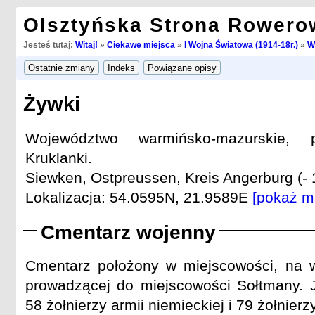
Olsztyńska Strona Rowero
Jesteś tutaj:
Witaj!
»
Ciekawe miejsca
»
I Wojna Światowa (1914-18r.)
»
W
Żywki
Województwo warmińsko-mazurskie, 
Kruklanki.
Siewken, Ostpreussen, Kreis Angerburg (- 
Lokalizacja: 54.0595N, 21.9589E
[pokaż m
Cmentarz wojenny
Cmentarz położony w miejscowości, na w
prowadzącej do miejscowości Sołtmany. 
58 żołnierzy armii niemieckiej i 79 żołnierzy