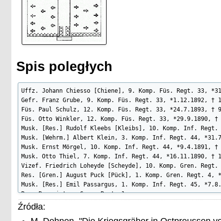
Spis poległych
Uffz. Johann Chiesso [Chiene], 9. Komp. Füs. Regt. 33, *31
Gefr. Franz Grube, 9. Komp. Füs. Regt. 33, *1.12.1892, † 1
Füs. Paul Schulz, 12. Komp. Füs. Regt. 33, *24.7.1893, † 9
Füs. Otto Winkler, 12. Komp. Füs. Regt. 33, *29.9.1890, † 
Musk. [Res.] Rudolf Kleebs [Kleibs], 10. Komp. Inf. Regt. 
Musk. [Wehrm.] Albert Klein, 3. Komp. Inf. Regt. 44, *31.7
Musk. Ernst Mörgel, 10. Komp. Inf. Regt. 44, *9.4.1891, † 
Musk. Otto Thiel, 7. Komp. Inf. Regt. 44, *16.11.1890, † 1
Vizef. Friedrich Loheyde [Scheyde], 10. Komp. Gren. Regt. 
Res. [Gren.] August Puck [Pück], 1. Komp. Gren. Regt. 4, *
Musk. [Res.] Emil Passargus, 1. Komp. Inf. Regt. 45, *7.8.
Res. Burmeister, Gren. Regt. 1

Obergefr. Cißewski, Res. Fußa. Regt. 15

Źródła:
M. Dehnen, "Die Kriegsgräber in Ostpreussen v